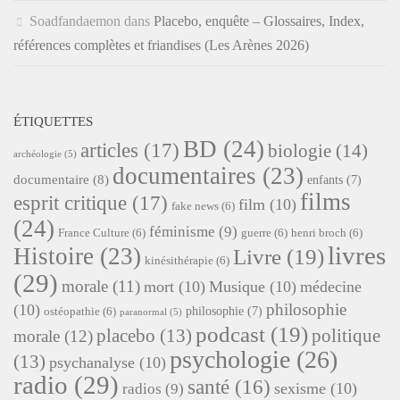
Soadfandaemon
dans
Placebo, enquête – Glossaires, Index,
références complètes et friandises (Les Arènes 2026)
ÉTIQUETTES
BD
(24)
articles
(17)
biologie
(14)
archéologie
(5)
documentaires
(23)
documentaire
(8)
enfants
(7)
films
esprit critique
(17)
film
(10)
fake news
(6)
(24)
féminisme
(9)
France Culture
(6)
guerre
(6)
henri broch
(6)
livres
Histoire
(23)
Livre
(19)
kinésithérapie
(6)
(29)
morale
(11)
mort
(10)
Musique
(10)
médecine
philosophie
(10)
philosophie
(7)
ostéopathie
(6)
paranormal
(5)
podcast
(19)
placebo
(13)
politique
morale
(12)
psychologie
(26)
(13)
psychanalyse
(10)
radio
(29)
santé
(16)
sexisme
(10)
radios
(9)