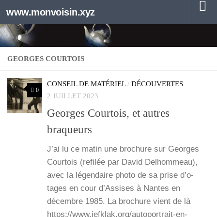
www.monvoisin.xyz
Au dessous du contenu
GEORGES COURTOIS
CONSEIL DE MATÉRIEL
/
DÉCOUVERTES
0
2 JUILLET 2023
Georges Courtois, et autres
braqueurs
J’ai lu ce matin une bro­chure sur Georges
Cour­tois (refi­lée par David Del­hom­meau),
avec la légen­daire pho­to de sa prise d’o­
tages en cour d’As­sises à Nantes en
décembre 1985. La bro­chure vient de là
https://www.jefklak.org/autoportrait-en-