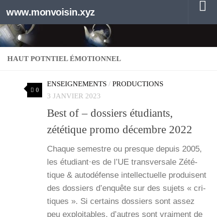
www.monvoisin.xyz
Au dessous du contenu
HAUT POTNTIEL ÉMOTIONNEL
ENSEIGNEMENTS
/
PRODUCTIONS
0
3 JANVIER 2023
Best of – dossiers étudiants,
zététique promo décembre 2022
Chaque semestre ou presque depuis 2005,
les étudiant·es de l’UE trans­ver­sale Zété­
tique & auto­dé­fense intel­lec­tuelle pro­duisent
des dos­siers d’enquête sur des sujets « cri­
tiques ». Si cer­tains dos­siers sont assez
peu exploi­tables, d’autres sont vrai­ment de