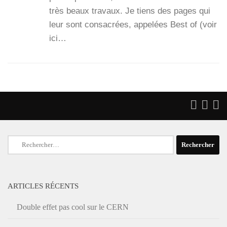
très beaux tra­vaux. Je tiens des pages qui
leur sont consa­crées, appe­lées Best of (voir
ici…
Rechercher :
ARTICLES RÉCENTS
Double effet pas cool sur le CERN