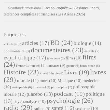
Soadfandaemon
dans
Placebo, enquête – Glossaires, Index,
références complètes et friandises (Les Arènes 2026)
ÉTIQUETTES
BD
(24)
articles
(17)
biologie
(14)
archéologie
(5)
documentaires
(23)
documentaire
(8)
enfants
(7)
films
esprit critique
(17)
film
(10)
fake news
(6)
(24)
féminisme
(9)
France Culture
(6)
guerre
(6)
henri broch
(6)
livres
Histoire
(23)
Livre
(19)
kinésithérapie
(6)
(29)
morale
(11)
mort
(10)
Musique
(10)
médecine
philosophie
(10)
philosophie
(7)
ostéopathie
(6)
paranormal
(5)
podcast
(19)
placebo
(13)
politique
morale
(12)
psychologie
(26)
(13)
psychanalyse
(10)
radio
(29)
santé
(16)
sexisme
(10)
radios
(9)