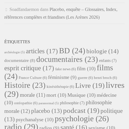
Soadfandaemon
dans
Placebo, enquête – Glossaires, Index,
références complètes et friandises (Les Arènes 2026)
ÉTIQUETTES
BD
(24)
articles
(17)
biologie
(14)
archéologie
(5)
documentaires
(23)
documentaire
(8)
enfants
(7)
films
esprit critique
(17)
film
(10)
fake news
(6)
(24)
féminisme
(9)
France Culture
(6)
guerre
(6)
henri broch
(6)
livres
Histoire
(23)
Livre
(19)
kinésithérapie
(6)
(29)
morale
(11)
mort
(10)
Musique
(10)
médecine
philosophie
(10)
philosophie
(7)
ostéopathie
(6)
paranormal
(5)
podcast
(19)
placebo
(13)
politique
morale
(12)
psychologie
(26)
(13)
psychanalyse
(10)
radio
(29)
santé
(16)
sexisme
(10)
radios
(9)