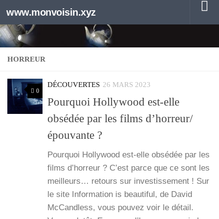
www.monvoisin.xyz
Au dessous du contenu
HORREUR
DÉCOUVERTES
26 MARS 2023
0
Pourquoi Hollywood est-elle
obsédée par les films d’horreur/
épouvante ?
Pour­quoi Hol­ly­wood est-elle obsé­dée par les
films d’hor­reur ? C’est parce que ce sont les
meilleurs… retours sur inves­tis­se­ment ! Sur
le site Infor­ma­tion is beau­ti­ful, de David
McCand­less, vous pou­vez voir le détail.