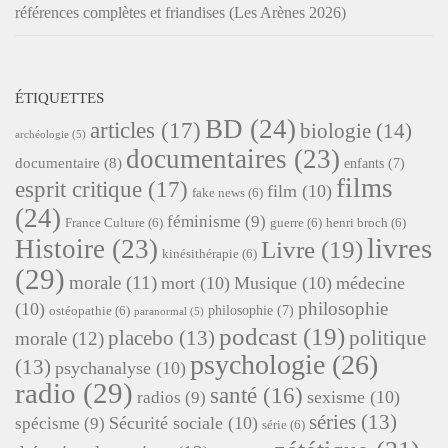
références complètes et friandises (Les Arènes 2026)
ÉTIQUETTES
BD
(24)
articles
(17)
biologie
(14)
archéologie
(5)
documentaires
(23)
documentaire
(8)
enfants
(7)
films
esprit critique
(17)
film
(10)
fake news
(6)
(24)
féminisme
(9)
France Culture
(6)
guerre
(6)
henri broch
(6)
livres
Histoire
(23)
Livre
(19)
kinésithérapie
(6)
(29)
morale
(11)
mort
(10)
Musique
(10)
médecine
philosophie
(10)
philosophie
(7)
ostéopathie
(6)
paranormal
(5)
podcast
(19)
placebo
(13)
politique
morale
(12)
psychologie
(26)
(13)
psychanalyse
(10)
radio
(29)
santé
(16)
sexisme
(10)
radios
(9)
séries
(13)
Sécurité sociale
(10)
spécisme
(9)
série
(6)