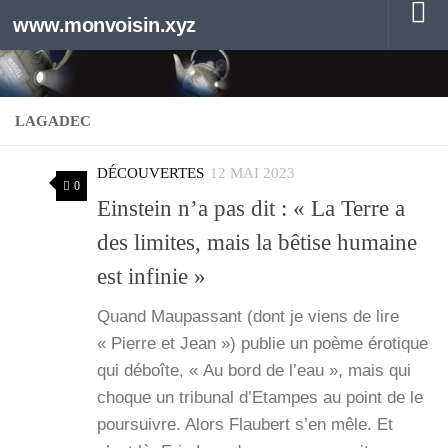
www.monvoisin.xyz
Au dessous du contenu
LAGADEC
DÉCOUVERTES
12 MAI 2023
0
Einstein n’a pas dit : « La Terre a
des limites, mais la bêtise humaine
est infinie »
Quand Mau­pas­sant (dont je viens de lire
« Pierre et Jean ») publie un poème éro­tique
qui déboîte, « Au bord de l’eau », mais qui
choque un tri­bu­nal d’Etampes au point de le
pour­suivre. Alors Flau­bert s’en mêle. Et