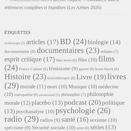
références complètes et friandises (Les Arènes 2026)
ÉTIQUETTES
BD
(24)
articles
(17)
biologie
(14)
archéologie
(5)
documentaires
(23)
documentaire
(8)
enfants
(7)
films
esprit critique
(17)
film
(10)
fake news
(6)
(24)
féminisme
(9)
France Culture
(6)
guerre
(6)
henri broch
(6)
livres
Histoire
(23)
Livre
(19)
kinésithérapie
(6)
(29)
morale
(11)
mort
(10)
Musique
(10)
médecine
philosophie
(10)
philosophie
(7)
ostéopathie
(6)
paranormal
(5)
podcast
(20)
placebo
(13)
politique
morale
(12)
psychologie
(26)
(13)
psychanalyse
(10)
radio
(29)
santé
(16)
sexisme
(10)
radios
(9)
séries
(13)
Sécurité sociale
(10)
spécisme
(9)
série
(6)