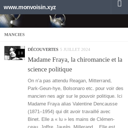
www.monvoisin.xyz
Au dessous du contenu
MANCIES
DÉCOUVERTES
5 JUILLET 2024
0
Madame Fraya, la chiromancie et la
science politique
On n’a pas atten­du Rea­gan, Mit­ter­rand,
Park-Geun-hye, Bol­so­na­ro etc. pour voir des
mancien·nes agir sur le pou­voir poli­tique. Ici
Madame Fraya alias Valen­tine Den­causse
(1871–1954) qui dit avoir tra­vaillé avec
Binet. Elle a « lu » les mains de Clé­men­
ceau, Joffre, Jau­rès, Mille­rand… Elle est