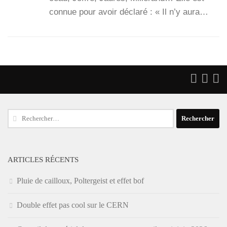
connue pour avoir décla­ré : « Il n’y aura…
Rechercher :
ARTICLES RÉCENTS
Pluie de cailloux, Poltergeist et effet bof
Double effet pas cool sur le CERN