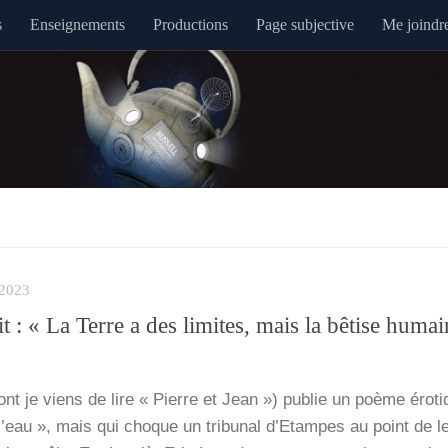
s
Enseignements
Productions
Page subjective
Me joindr
2023
it : « La Terre a des limites, mais la bêtise humai
nt je viens de lire « Pierre et Jean ») publie un poème éro­ti
’eau », mais qui choque un tri­bu­nal d’Etampes au point de l