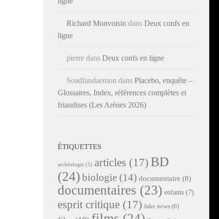
ligne
Richard Monvoisin
dans
Deux confs en
ligne
pierre
dans
Deux confs en ligne
Soadfandaemon
dans
Placebo, enquête –
Glossaires, Index, références complètes et
friandises (Les Arènes 2026)
ÉTIQUETTES
BD
articles
(17)
archéologie
(5)
(24)
biologie
(14)
documentaire
(8)
documentaires
(23)
enfants
(7)
esprit critique
(17)
fake news
(6)
films
(24)