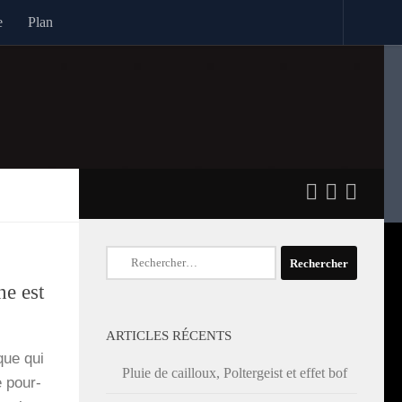
e
Plan
Rechercher :
ne est
ARTICLES RÉCENTS
que qui
Pluie de cailloux, Poltergeist et effet bof
e pour­