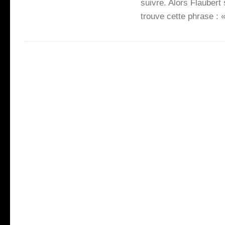
suivre. Alors Flau­bert
trouve cette phrase :