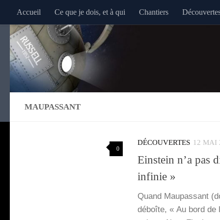
Accueil
Ce que je dois, et à qui
Chantiers
Découverte
Au dessous du contenu
MAUPASSANT
DÉCOUVERTES
12 MAI 
0
Einstein n’a pas d
infinie »
Quand Mau­pas­sant (do
déboîte, « Au bord de l