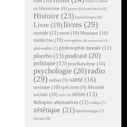
film
(10)
France Culture
féminisme
(9)
(6)
guerre
(6)
henri broch
(6)
Histoire
(23)
kinésithérapie
(6)
livres
(29)
Livre
(19)
morale
(11)
mort
(10)
Musique
(10)
médecine
(10)
ostéopathie
(6)
paranormal
(5)
philosophie morale
(12)
philosophie
(7)
podcast
(20)
placebo
(13)
politique
(13)
psychanalyse
(10)
radio
psychologie
(26)
(29)
santé
(16)
radios
(9)
sexisme
(10)
Sécurité
spécisme
(9)
séries
(13)
sociale
(10)
série
(6)
thérapies alternatives
(12)
vidéos
(7)
zététique
(21)
épistémologie
(7)
éthique
(6)