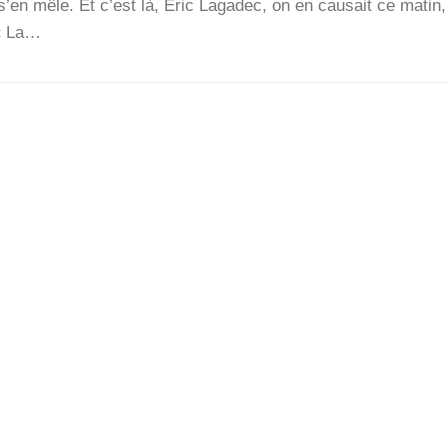
 s’en mêle. Et c’est là, Eric Laga­dec, on en cau­sait ce matin
 « La…