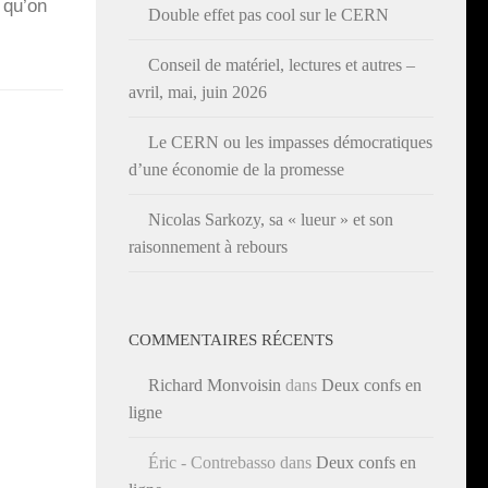
, qu’on
Double effet pas cool sur le CERN
Conseil de matériel, lectures et autres –
avril, mai, juin 2026
Le CERN ou les impasses démocratiques
d’une économie de la promesse
Nicolas Sarkozy, sa « lueur » et son
raisonnement à rebours
COMMENTAIRES RÉCENTS
Richard Monvoisin
dans
Deux confs en
ligne
Éric - Contrebasso
dans
Deux confs en