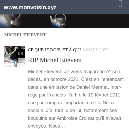
www.monvoisin.xyz
Au dessous du contenu
MICHEL ETIEVENT
CE QUE JE DOIS, ET À QUI
8 MARS 2023
0
RIP Michel Etievent
Michel Etievent. Je viens d’ap­prendre* son
décès, en octobre 2021. C’est en l’en­ten­dant
dans une émis­sion de Daniel Mer­met, inter­
ro­gé par Fran­cois Ruf­fin, le 10 février 2011,
que j’ai com­pris l’im­por­tance de la Sécu
sociale. J’ai tout lu de lui, notam­ment ses
bou­quins sur Ambroise Croi­zat qu’il m’a­vait
envoyés. Nous…