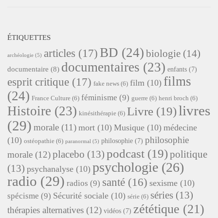
ÉTIQUETTES
BD
(24)
articles
(17)
biologie
(14)
archéologie
(5)
documentaires
(23)
documentaire
(8)
enfants
(7)
films
esprit critique
(17)
film
(10)
fake news
(6)
(24)
féminisme
(9)
France Culture
(6)
guerre
(6)
henri broch
(6)
livres
Histoire
(23)
Livre
(19)
kinésithérapie
(6)
(29)
morale
(11)
mort
(10)
Musique
(10)
médecine
philosophie
(10)
philosophie
(7)
ostéopathie
(6)
paranormal
(5)
podcast
(19)
placebo
(13)
politique
morale
(12)
psychologie
(26)
(13)
psychanalyse
(10)
radio
(29)
santé
(16)
sexisme
(10)
radios
(9)
séries
(13)
Sécurité sociale
(10)
spécisme
(9)
série
(6)
zététique
(21)
thérapies alternatives
(12)
vidéos
(7)