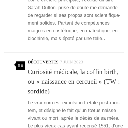
Sarah Duflon, prise de doute me demande
de regar­der si ses pro­pos sont scien­ti­fi­que­
ment solides. Par­tant de com­pé­tences
maigres en obs­té­trique, en maïeu­tique, en
bio­chi­mie, mais épa­té par une telle…
DÉCOUVERTES
7 JUIN 2023
0
Curiosité médicale, la coffin birth,
ou « naissance en cercueil » (TW :
sordide)
Le vrai nom est expul­sion fœtale post-mor­­
tem, et désigne le fait qu’un fœtus naisse
vivant ou mort, après le décès de sa mère.
Le plus vieux cas ayant recen­sé 1551, d’une