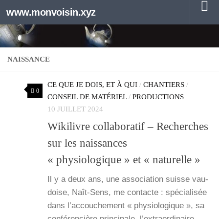
www.monvoisin.xyz
Au dessous du contenu
NAISSANCE
CE QUE JE DOIS, ET À QUI
/
CHANTIERS
/
0
CONSEIL DE MATÉRIEL
/
PRODUCTIONS
10 JUILLET 2024
Wikilivre collaboratif – Recherches
sur les naissances
« physiologique » et « naturelle »
Il y a deux ans, une asso­cia­tion suisse vau­
doise, Naît-Sens, me contacte : spé­cia­li­sée
dans l’ac­cou­che­ment « phy­sio­lo­gique », sa
confé­ren­cière prin­ci­pale, l’ex­tra­or­di­naire