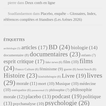
pierre
dans
Deux confs en ligne
Soadfandaemon
dans
Placebo, enquête – Glossaires, Index,
références complètes et friandises (Les Arènes 2026)
ÉTIQUETTES
BD
(24)
articles
(17)
biologie
(14)
archéologie
(5)
documentaires
(23)
documentaire
(8)
enfants
(7)
films
esprit critique
(17)
film
(10)
fake news
(6)
(24)
féminisme
(9)
France Culture
(6)
guerre
(6)
henri broch
(6)
livres
Histoire
(23)
Livre
(19)
kinésithérapie
(6)
(29)
morale
(11)
mort
(10)
Musique
(10)
médecine
philosophie
(10)
philosophie
(7)
ostéopathie
(6)
paranormal
(5)
podcast
(19)
placebo
(13)
politique
morale
(12)
psychologie
(26)
(13)
psychanalyse
(10)