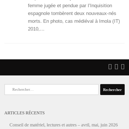
femme jugée et pen­due par l’In­qui­si­tion
espa­gnole tom­bèrent deux nou­­veaux-nés
morts. En pho­to, cas médié­val à Imo­la (IT)
2010,…
Rechercher :
ARTICLES RÉCENTS
Conseil de matériel, lectures et autres – avril, mai, juin 2026