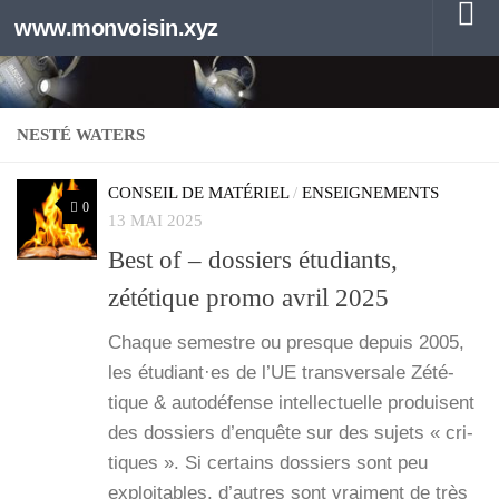
www.monvoisin.xyz
Au dessous du contenu
NESTÉ WATERS
CONSEIL DE MATÉRIEL
/
ENSEIGNEMENTS
0
13 MAI 2025
Best of – dossiers étudiants,
zététique promo avril 2025
Chaque semestre ou presque depuis 2005,
les étudiant·es de l’UE trans­ver­sale Zété­
tique & auto­dé­fense intel­lec­tuelle pro­duisent
des dos­siers d’enquête sur des sujets « cri­
tiques ». Si cer­tains dos­siers sont peu
exploi­tables, d’autres sont vrai­ment de très