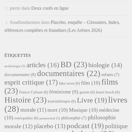
pierre
dans
Deux confs en ligne
Soadfandaemon
dans
Placebo, enquête – Glossaires, Index,
références complètes et friandises (Les Arènes 2026)
ÉTIQUETTES
BD
(23)
articles
(16)
biologie
(14)
archéologie
(5)
documentaires
(22)
documentaire
(8)
enfants
(7)
films
esprit critique
(17)
film
(10)
fake news
(6)
(23)
féminisme
(9)
France Culture
(6)
guerre
(6)
henri broch
(6)
livres
Histoire
(23)
Livre
(19)
kinésithérapie
(6)
(28)
morale
(11)
mort
(10)
Musique
(10)
médecine
philosophie
(10)
philosophie
(7)
ostéopathie
(6)
paranormal
(5)
podcast
(19)
placebo
(13)
politique
morale
(12)