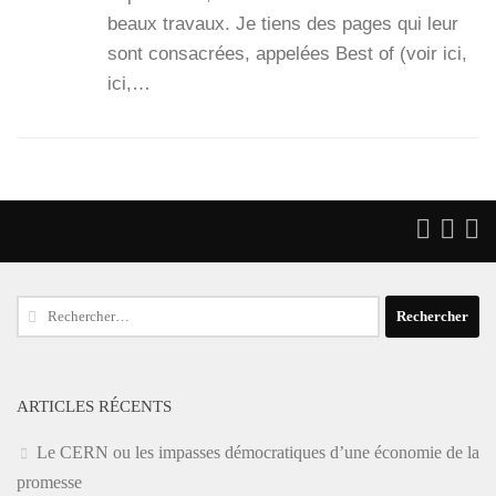
beaux tra­vaux. Je tiens des pages qui leur
sont consa­crées, appe­lées Best of (voir ici,
ici,…
Rechercher :
ARTICLES RÉCENTS
Le CERN ou les impasses démocratiques d’une économie de la
promesse