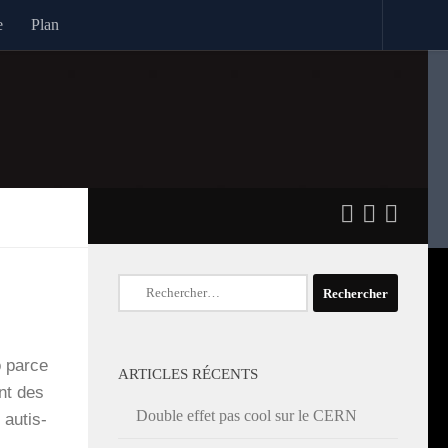
e
Plan
Rechercher :
o parce
ARTICLES RÉCENTS
nt des
Double effet pas cool sur le CERN
 autis­