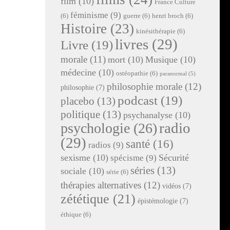
film
(10)
France Culture
féminisme
(9)
(6)
guerre
(6)
henri broch
(6)
Histoire
(23)
kinésithérapie
(6)
livres
(29)
Livre
(19)
morale
(11)
mort
(10)
Musique
(10)
médecine
(10)
ostéopathie
(6)
paranormal
(5)
philosophie morale
(12)
philosophie
(7)
podcast
(19)
placebo
(13)
politique
(13)
psychanalyse
(10)
radio
psychologie
(26)
(29)
santé
(16)
radios
(9)
sexisme
(10)
Sécurité
spécisme
(9)
séries
(13)
sociale
(10)
série
(6)
thérapies alternatives
(12)
vidéos
(7)
zététique
(21)
épistémologie
(7)
éthique
(6)