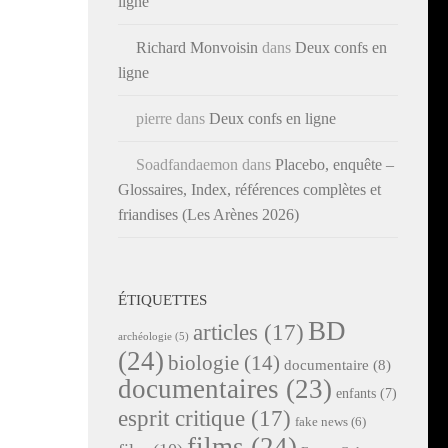
ligne
Richard Monvoisin
dans
Deux confs en
ligne
pierre
dans
Deux confs en ligne
Soadfandaemon
dans
Placebo, enquête –
Glossaires, Index, références complètes et
friandises (Les Arènes 2026)
ÉTIQUETTES
BD
articles
(17)
archéologie
(5)
(24)
biologie
(14)
documentaire
(8)
documentaires
(23)
enfants
(7)
esprit critique
(17)
fake news
(6)
films
(24)