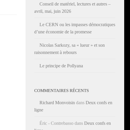
Conseil de matériel, lectures et autres –
avril, mai, juin 2026
Le CERN ou les impasses démocratiques
d’une économie de la promesse
Nicolas Sarkozy, sa « lueur » et son
raisonnement à rebours
Le principe de Pollyana
COMMENTAIRES RÉCENTS
Richard Monvoisin
dans
Deux confs en
ligne
Éric - Contrebasso
dans
Deux confs en