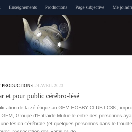
s
Enseignements
Productions
Page subjective
Me joindr
/
PRODUCTIONS
24 AVRIL 2023
r et pour public cérébro-lésé
x­pli­ca­tion de la zété­tique au GEM HOBBY CLUB LC38 , impr
le GEM, Groupe d’Entraide Mutuelle entre des per­sonnes aya
à une lésion céré­brale (et quelques per­sonnes dans le trouble
n avec l’As­so­cia­tion des Familles de…