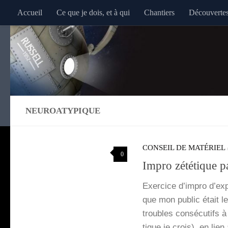
Accueil
Ce que je dois, et à qui
Chantiers
Découverte
Au dessous du contenu
NEUROATYPIQUE
CONSEIL DE MATÉRIEL
0
Impro zététique pa
Exer­cice d’im­pro d’e
que mon public était 
troubles consé­cu­tifs 
tique je crois), en lie