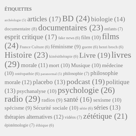
ÉTIQUETTES
BD
(24)
articles
(17)
biologie
(14)
archéologie
(5)
documentaires
(23)
documentaire
(8)
enfants
(7)
films
esprit critique
(17)
film
(10)
fake news
(6)
(24)
féminisme
(9)
France Culture
(6)
guerre
(6)
henri broch
(6)
livres
Histoire
(23)
Livre
(19)
kinésithérapie
(6)
(29)
morale
(11)
mort
(10)
Musique
(10)
médecine
philosophie
(10)
philosophie
(7)
ostéopathie
(6)
paranormal
(5)
podcast
(19)
placebo
(13)
politique
morale
(12)
psychologie
(26)
(13)
psychanalyse
(10)
radio
(29)
santé
(16)
sexisme
(10)
radios
(9)
séries
(13)
Sécurité sociale
(10)
spécisme
(9)
série
(6)
zététique
(21)
thérapies alternatives
(12)
vidéos
(7)
épistémologie
(7)
éthique
(6)