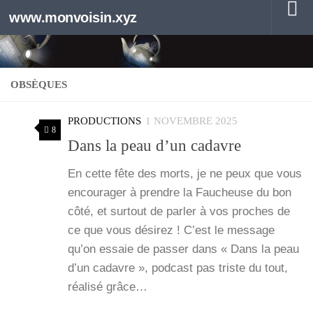
www.monvoisin.xyz
Au dessous du contenu
OBSÈQUES
PRODUCTIONS
1 NOVEMBRE 2025
8
Dans la peau d’un cadavre
En cette fête des morts, je ne peux que vous
encou­ra­ger à prendre la Fau­cheuse du bon
côté, et sur­tout de par­ler à vos proches de
ce que vous dési­rez ! C’est le mes­sage
qu’on essaie de pas­ser dans « Dans la peau
d’un cadavre », pod­cast pas triste du tout,
réa­li­sé grâce…