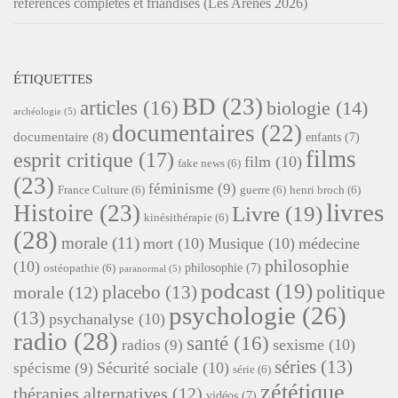
références complètes et friandises (Les Arènes 2026)
ÉTIQUETTES
BD
(23)
articles
(16)
biologie
(14)
archéologie
(5)
documentaires
(22)
documentaire
(8)
enfants
(7)
films
esprit critique
(17)
film
(10)
fake news
(6)
(23)
féminisme
(9)
France Culture
(6)
guerre
(6)
henri broch
(6)
livres
Histoire
(23)
Livre
(19)
kinésithérapie
(6)
(28)
morale
(11)
mort
(10)
Musique
(10)
médecine
philosophie
(10)
philosophie
(7)
ostéopathie
(6)
paranormal
(5)
podcast
(19)
placebo
(13)
politique
morale
(12)
psychologie
(26)
(13)
psychanalyse
(10)
radio
(28)
santé
(16)
sexisme
(10)
radios
(9)
séries
(13)
Sécurité sociale
(10)
spécisme
(9)
série
(6)
zététique
thérapies alternatives
(12)
vidéos
(7)