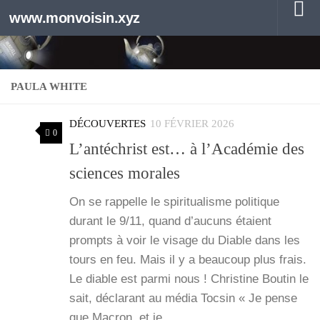
www.monvoisin.xyz
Au dessous du contenu
PAULA WHITE
DÉCOUVERTES
10 FÉVRIER 2026
0
L’antéchrist est… à l’Académie des
sciences morales
On se rap­pelle le spi­ri­tua­lisme poli­tique
durant le 9/11, quand d’aucuns étaient
prompts à voir le visage du Diable dans les
tours en feu. Mais il y a beau­coup plus frais.
Le diable est par­mi nous ! Chris­tine Bou­tin le
sait, décla­rant au média Toc­sin « Je pense
que Macron, et je…