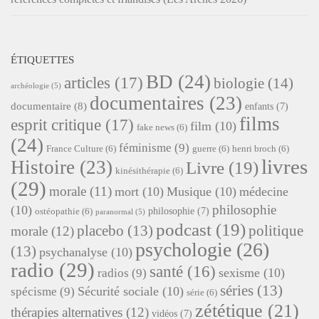
ÉTIQUETTES
BD
(24)
articles
(17)
biologie
(14)
archéologie
(5)
documentaires
(23)
documentaire
(8)
enfants
(7)
films
esprit critique
(17)
film
(10)
fake news
(6)
(24)
féminisme
(9)
France Culture
(6)
guerre
(6)
henri broch
(6)
livres
Histoire
(23)
Livre
(19)
kinésithérapie
(6)
(29)
morale
(11)
mort
(10)
Musique
(10)
médecine
philosophie
(10)
philosophie
(7)
ostéopathie
(6)
paranormal
(5)
podcast
(19)
placebo
(13)
politique
morale
(12)
psychologie
(26)
(13)
psychanalyse
(10)
radio
(29)
santé
(16)
sexisme
(10)
radios
(9)
séries
(13)
Sécurité sociale
(10)
spécisme
(9)
série
(6)
zététique
(21)
thérapies alternatives
(12)
vidéos
(7)