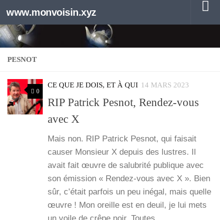
www.monvoisin.xyz
Au dessous du contenu
PESNOT
CE QUE JE DOIS, ET À QUI
14 MARS 2023
0
RIP Patrick Pesnot, Rendez-vous
avec X
Mais non. RIP Patrick Pes­not, qui fai­sait
cau­ser Mon­sieur X depuis des lustres. Il
avait fait œuvre de salu­bri­té publique avec
son émis­sion « Ren­­dez-vous avec X ». Bien
sûr, c’é­tait par­fois un peu inégal, mais quelle
œuvre ! Mon oreille est en deuil, je lui mets
un voile de crêpe noir. Toutes…