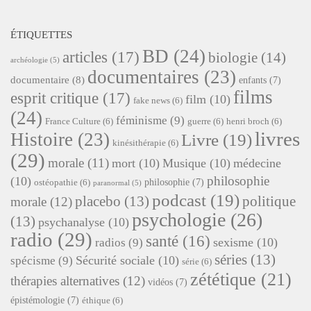
ÉTIQUETTES
BD
(24)
articles
(17)
biologie
(14)
archéologie
(5)
documentaires
(23)
documentaire
(8)
enfants
(7)
films
esprit critique
(17)
film
(10)
fake news
(6)
(24)
féminisme
(9)
France Culture
(6)
guerre
(6)
henri broch
(6)
livres
Histoire
(23)
Livre
(19)
kinésithérapie
(6)
(29)
morale
(11)
mort
(10)
Musique
(10)
médecine
philosophie
(10)
philosophie
(7)
ostéopathie
(6)
paranormal
(5)
podcast
(19)
placebo
(13)
politique
morale
(12)
psychologie
(26)
(13)
psychanalyse
(10)
radio
(29)
santé
(16)
sexisme
(10)
radios
(9)
séries
(13)
Sécurité sociale
(10)
spécisme
(9)
série
(6)
zététique
(21)
thérapies alternatives
(12)
vidéos
(7)
épistémologie
(7)
éthique
(6)