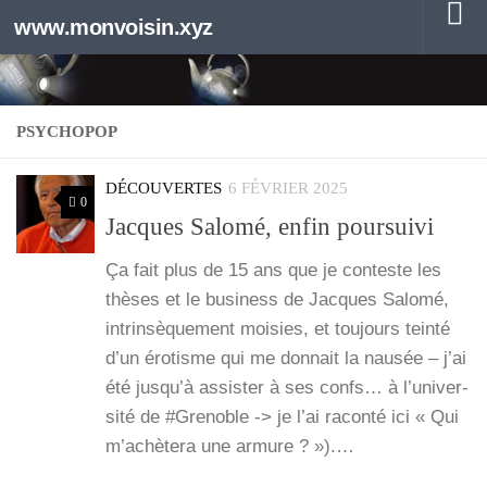
www.monvoisin.xyz
Au dessous du contenu
PSYCHOPOP
DÉCOUVERTES
6 FÉVRIER 2025
0
Jacques Salomé, enfin poursuivi
Ça fait plus de 15 ans que je conteste les
thèses et le busi­ness de Jacques Salo­mé,
intrin­sè­que­ment moi­sies, et tou­jours tein­té
d’un éro­tisme qui me don­nait la nau­sée – j’ai
été jus­qu’à assis­ter à ses confs… à l’u­ni­ver­
si­té de #Gre­noble -> je l’ai racon­té ici « Qui
m’achètera une armure ? »).…