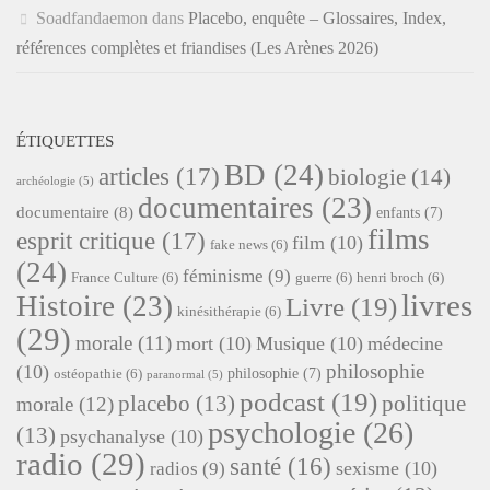
Soadfandaemon
dans
Placebo, enquête – Glossaires, Index,
références complètes et friandises (Les Arènes 2026)
ÉTIQUETTES
BD
(24)
articles
(17)
biologie
(14)
archéologie
(5)
documentaires
(23)
documentaire
(8)
enfants
(7)
films
esprit critique
(17)
film
(10)
fake news
(6)
(24)
féminisme
(9)
France Culture
(6)
guerre
(6)
henri broch
(6)
livres
Histoire
(23)
Livre
(19)
kinésithérapie
(6)
(29)
morale
(11)
mort
(10)
Musique
(10)
médecine
philosophie
(10)
philosophie
(7)
ostéopathie
(6)
paranormal
(5)
podcast
(19)
placebo
(13)
politique
morale
(12)
psychologie
(26)
(13)
psychanalyse
(10)
radio
(29)
santé
(16)
sexisme
(10)
radios
(9)