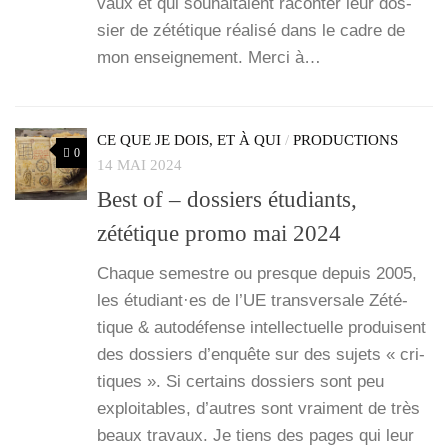
vaux et qui sou­hai­taient racon­ter leur dos­
sier de zété­tique réa­li­sé dans le cadre de
mon ensei­gne­ment. Mer­ci à…
CE QUE JE DOIS, ET À QUI
/
PRODUCTIONS
0
14 MAI 2024
Best of – dossiers étudiants,
zététique promo mai 2024
Chaque semestre ou presque depuis 2005,
les étudiant·es de l’UE trans­ver­sale Zété­
tique & auto­dé­fense intel­lec­tuelle pro­duisent
des dos­siers d’enquête sur des sujets « cri­
tiques ». Si cer­tains dos­siers sont peu
exploi­tables, d’autres sont vrai­ment de très
beaux tra­vaux. Je tiens des pages qui leur