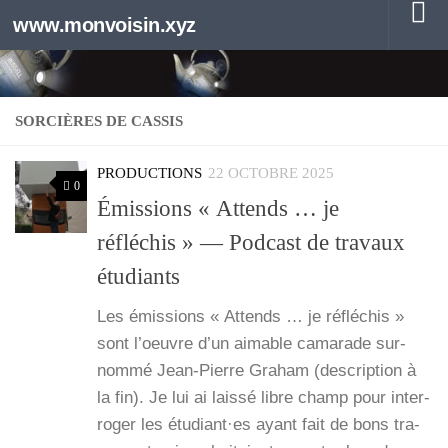
www.monvoisin.xyz
Au dessous du contenu
SORCIÈRES DE CASSIS
PRODUCTIONS
22 OCTOBRE 2025
0
Émissions « Attends … je
réfléchis » — Podcast de travaux
étudiants
Les émis­sions « Attends … je réflé­chis »
sont l’oeuvre d’un aimable cama­rade sur­
nom­mé Jean-Pierre Gra­ham (des­crip­tion à
la fin). Je lui ai lais­sé libre champ pour inter­
ro­ger les étudiant·es ayant fait de bons tra­