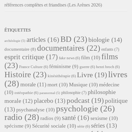
références complètes et friandises (Les Arènes 2026)
ÉTIQUETTES
BD
(23)
articles
(16)
biologie
(14)
archéologie
(5)
documentaires
(22)
documentaire
(8)
enfants
(7)
films
esprit critique
(17)
film
(10)
fake news
(6)
(23)
féminisme
(9)
France Culture
(6)
guerre
(6)
henri broch
(6)
livres
Histoire
(23)
Livre
(19)
kinésithérapie
(6)
(28)
morale
(11)
mort
(10)
Musique
(10)
médecine
philosophie
(10)
philosophie
(7)
ostéopathie
(6)
paranormal
(5)
podcast
(19)
placebo
(13)
politique
morale
(12)
psychologie
(26)
(13)
psychanalyse
(10)
radio
(28)
santé
(16)
sexisme
(10)
radios
(9)
séries
(13)
Sécurité sociale
(10)
spécisme
(9)
série
(6)