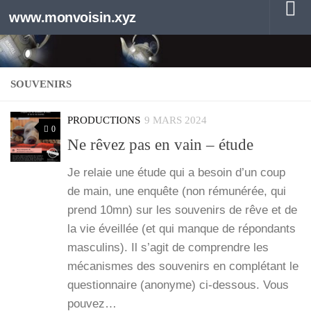
www.monvoisin.xyz
Au dessous du contenu
SOUVENIRS
PRODUCTIONS
9 MARS 2024
0
Ne rêvez pas en vain – étude
Je relaie une étude qui a besoin d’un coup
de main, une enquête (non rému­né­rée, qui
prend 10mn) sur les sou­ve­nirs de rêve et de
la vie éveillée (et qui manque de répon­dants
mas­cu­lins). Il s’a­git de com­prendre les
méca­nismes des sou­ve­nirs en com­plé­tant le
ques­tion­naire (ano­nyme) ci-des­­sous. Vous
pou­vez…