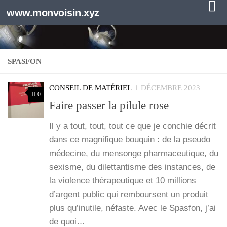
www.monvoisin.xyz
Au dessous du contenu
SPASFON
CONSEIL DE MATÉRIEL
1 DÉCEMBRE 2023
0
Faire passer la pilule rose
Il y a tout, tout, tout ce que je conchie décrit
dans ce magni­fique bou­quin : de la pseu­do
méde­cine, du men­songe phar­ma­ceu­tique, du
sexisme, du dilet­tan­tisme des ins­tances, de
la vio­lence thé­ra­peu­tique et 10 mil­lions
d’argent public qui rem­boursent un pro­duit
plus qu’i­nu­tile, néfaste. Avec le Spas­fon, j’ai
de quoi…