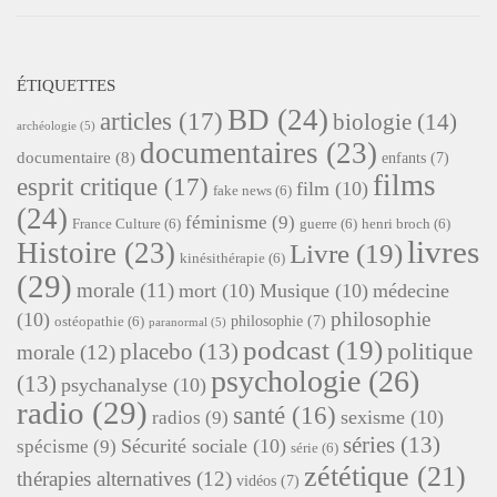
ÉTIQUETTES
BD
(24)
articles
(17)
biologie
(14)
archéologie
(5)
documentaires
(23)
documentaire
(8)
enfants
(7)
films
esprit critique
(17)
film
(10)
fake news
(6)
(24)
féminisme
(9)
France Culture
(6)
guerre
(6)
henri broch
(6)
livres
Histoire
(23)
Livre
(19)
kinésithérapie
(6)
(29)
morale
(11)
mort
(10)
Musique
(10)
médecine
philosophie
(10)
philosophie
(7)
ostéopathie
(6)
paranormal
(5)
podcast
(19)
placebo
(13)
politique
morale
(12)
psychologie
(26)
(13)
psychanalyse
(10)
radio
(29)
santé
(16)
sexisme
(10)
radios
(9)
séries
(13)
Sécurité sociale
(10)
spécisme
(9)
série
(6)
zététique
(21)
thérapies alternatives
(12)
vidéos
(7)