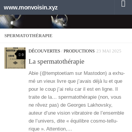
www.monvoisin.xyz
Au dessous du contenu
SPERMATOTHÉRAPIE
DÉCOUVERTES
/
PRODUCTIONS
23 MAI 2025
0
La spermatothérapie
Abie (@temptoetiam sur Mas­to­don) a exhu­
mé un vieux livre que j’a­vais déjà lu et que
pour le coup j’ai relu car il est en ligne. Il
traite de la… sper­ma­to­thé­ra­pie (non, vous
ne rêvez pas) de Georges Lakhovs­ky,
auteur d’une vision vibra­toire de l’ensemble
de l’u­ni­vers, dite « équi­libre cos­­mo-tel­­lu­­
rique ». Atten­tion,…