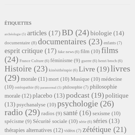
ÉTIQUETTES
BD
(24)
articles
(17)
biologie
(14)
archéologie
(5)
documentaires
(23)
documentaire
(8)
enfants
(7)
films
esprit critique
(17)
film
(10)
fake news
(6)
(24)
féminisme
(9)
France Culture
(6)
guerre
(6)
henri broch
(6)
livres
Histoire
(23)
Livre
(19)
kinésithérapie
(6)
(29)
morale
(11)
mort
(10)
Musique
(10)
médecine
philosophie
(10)
philosophie
(7)
ostéopathie
(6)
paranormal
(5)
podcast
(19)
placebo
(13)
politique
morale
(12)
psychologie
(26)
(13)
psychanalyse
(10)
radio
(29)
santé
(16)
sexisme
(10)
radios
(9)
séries
(13)
Sécurité sociale
(10)
spécisme
(9)
série
(6)
zététique
(21)
thérapies alternatives
(12)
vidéos
(7)