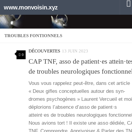
www.monvoisin.xyz
Au dessous du contenu
TROUBLES FONTIONNELS
DÉCOUVERTES
13 JUIN 2023
0
CAP TNF, asso de patient·es attein·te
de troubles neurologiques fonctionne
Vous vous rap­pe­lez peut-être, dans cet article
« Deux gifles concep­tuelles autour des syn­
dromes psy­cho­gènes » Laurent Ver­cueil et moi
déplo­rions l’ab­sence d’as­so de patient·s
atteint·es de troubles neu­ro­lo­giques fonc­tion­ne
Nous avions tort ! Il existe une asso dédiée, 
TNF, Com­prendre, Appri­voi­ser & Par­ler des TN