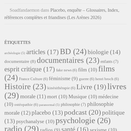
Soadfandaemon
dans
Placebo, enquête – Glossaires, Index,
références complètes et friandises (Les Arènes 2026)
ÉTIQUETTES
BD
(24)
articles
(17)
biologie
(14)
archéologie
(5)
documentaires
(23)
documentaire
(8)
enfants
(7)
films
esprit critique
(17)
film
(10)
fake news
(6)
(24)
féminisme
(9)
France Culture
(6)
guerre
(6)
henri broch
(6)
livres
Histoire
(23)
Livre
(19)
kinésithérapie
(6)
(29)
morale
(11)
mort
(10)
Musique
(10)
médecine
philosophie
(10)
philosophie
(7)
ostéopathie
(6)
paranormal
(5)
podcast
(20)
placebo
(13)
politique
morale
(12)
psychologie
(26)
(13)
psychanalyse
(10)
radio
(29)
santé
(16)
sexisme
(10)
radios
(9)