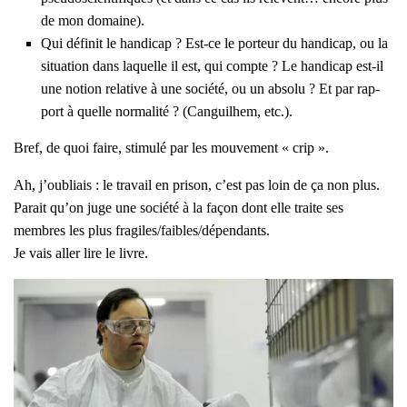
de mon domaine).
Qui défi­nit le han­di­cap ? Est-ce le por­teur du han­di­cap, ou la
situa­tion dans laquelle il est, qui compte ? Le han­di­cap est-il
une notion rela­tive à une socié­té, ou un abso­lu ? Et par rap­
port à quelle nor­ma­li­té ? (Can­guil­hem, etc.).
Bref, de quoi faire, sti­mu­lé par les mou­ve­ment « crip ».
Ah, j’ou­bliais : le tra­vail en pri­son, c’est pas loin de ça non plus.
Parait qu’on juge une socié­té à la façon dont elle traite ses
membres les plus fragiles/faibles/dépendants.
Je vais aller lire le livre.