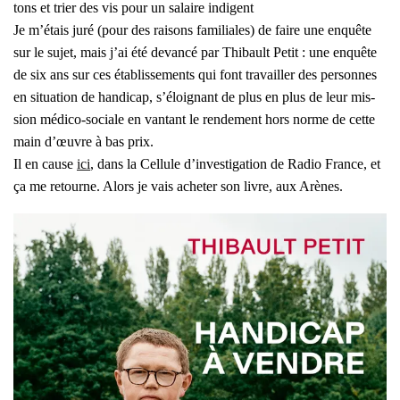
tons et trier des vis pour un salaire indi­gent
Je m’é­tais juré (pour des rai­sons fami­liales) de faire une enquête
sur le sujet, mais j’ai été devan­cé par Thi­bault Petit : une enquête
de six ans sur ces éta­blis­se­ments qui font tra­vailler des per­sonnes
en situa­tion de han­di­cap, s’éloignant de plus en plus de leur mis­
sion médi­co-sociale en van­tant le ren­de­ment hors norme de cette
main d’œuvre à bas prix.
Il en cause
ici
, dans la Cel­lule d’in­ves­ti­ga­tion de Radio France, et
ça me retourne. Alors je vais ache­ter son livre, aux Arènes.