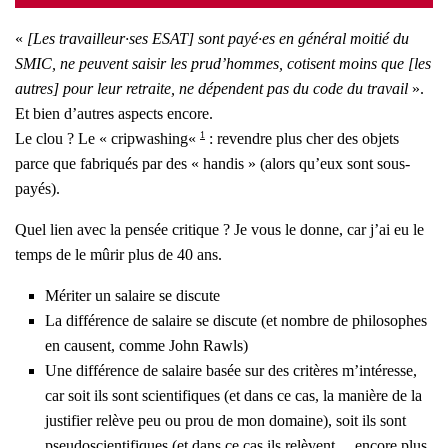
«
[Les travailleur·ses ESAT] sont payé·es en géné­ral moi­tié du
SMIC, ne peuvent sai­sir les prud’hommes, cotisent moins que [les
autres] pour leur retraite, ne dépendent pas du code du tra­vail
».
Et bien d’autres aspects encore.
1
Le clou ? Le « crip­wa­shing«
: revendre plus cher des objets
parce que fabri­qués par des « han­dis » (alors qu’eux sont sous-
payés).
Quel lien avec la pen­sée cri­tique ? Je vous le donne, car j’ai eu le
temps de le mûrir plus de 40 ans.
Méri­ter un salaire se dis­cute
La dif­fé­rence de salaire se dis­cute (et nombre de phi­lo­sophes
en causent, comme John Rawls)
Une dif­fé­rence de salaire basée sur des cri­tères m’in­té­resse,
car soit ils sont scien­ti­fiques (et dans ce cas, la manière de la
jus­ti­fier relève peu ou prou de mon domaine), soit ils sont
pseu­dos­cien­ti­fiques (et dans ce cas ils relèvent… encore plus