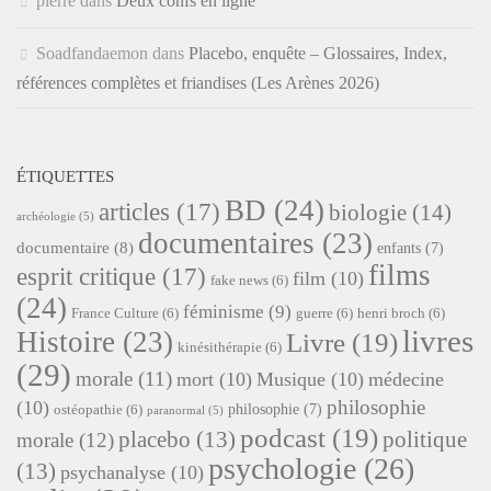
pierre
dans
Deux confs en ligne
Soadfandaemon
dans
Placebo, enquête – Glossaires, Index,
références complètes et friandises (Les Arènes 2026)
ÉTIQUETTES
BD
(24)
articles
(17)
biologie
(14)
archéologie
(5)
documentaires
(23)
documentaire
(8)
enfants
(7)
films
esprit critique
(17)
film
(10)
fake news
(6)
(24)
féminisme
(9)
France Culture
(6)
guerre
(6)
henri broch
(6)
livres
Histoire
(23)
Livre
(19)
kinésithérapie
(6)
(29)
morale
(11)
mort
(10)
Musique
(10)
médecine
philosophie
(10)
philosophie
(7)
ostéopathie
(6)
paranormal
(5)
podcast
(19)
placebo
(13)
politique
morale
(12)
psychologie
(26)
(13)
psychanalyse
(10)