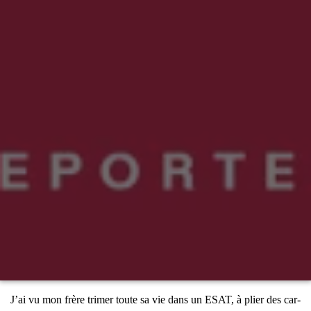
J’ai vu mon frère tri­mer toute sa vie dans un ESAT, à plier des car­