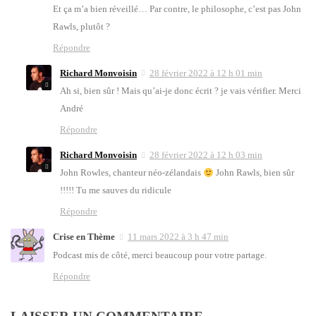
Et ça m’a bien réveillé… Par contre, le phi­lo­sophe, c’est pas John
Rawls, plu­tôt ?
Répondre
Richard Monvoisin
28 février 2022 à 12 h 01 min
Ah si, bien sûr ! Mais qu’ai-je donc écrit ? je vais véri­fier. Mer­ci
André
Répondre
Richard Monvoisin
28 février 2022 à 12 h 03 min
John Rowles, chan­teur néo-zélan­dais
John Rawls, bien sûr
!!!!! Tu me sauves du ridi­cule
Répondre
Crise en Thème
11 mars 2022 à 3 h 47 min
Pod­cast mis de côté, mer­ci beau­coup pour votre par­tage.
Répondre