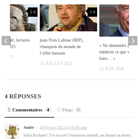
6
0
matériel, lectures
jean-Yves Lafesse (RIP),
« Ne demandez jamais
 mai 2025
champion du monde de
médecin ce que vous 
l’effet barnum
T 2025
faire… »
25 JUILLET 2021
12 JUIN 2020
4 RÉPONSES
Commentaires
4
Pings
0
André
28 février 2022 à 9 h 05 min
Salut Richard ! J’ai écou­té l’é­mis­sion same­di, en fai­sant la sieste.