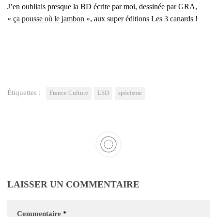
J’en oubliais presque la BD écrite par moi, des­si­née par GRA,
«
ça pousse où le jam­bon
», aux super édi­tions Les 3 canards !
Étiquettes :
France Culture
LSD
spécisme
LAISSER UN COMMENTAIRE
Commentaire
*