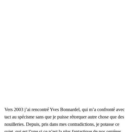
Vers 2003 j’ai ren­con­tré Yves Bon­nar­del, qui m’a confron­té avec
tact au spé­cisme sans que je puisse rétor­quer autre chose que des
nouille­ries. Depuis, pris dans mes contra­dic­tions, je potasse ce
sujet, qui est l’une si ce n’est la plus fan­tas­tique de nos ornières