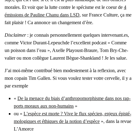
morales. Et voir que la lutte contre le spé­cisme est le coeur de
4
émis­sions de Pau­line Cha­nu dans LSD
, sur France Culture, ça me
fait plai­sir ! Ca annonce un chan­ge­ment d’ère.
Dis­clai­mer
: je connais per­son­nel­le­ment quelques intervenant.es,
comme Vic­tor Durant-Lepeu­chde l’ex­cellent pod­cast « Comme
un pois­son dans l’eau », Axelle Playoust-Braure, Tom Bry-Che­
va­lier ou mon col­lègue Laurent Bègue-Shank­land ! Je les salue.
J’ai moi-même contri­bué bien modes­te­ment à la reflexion, avec
mon copain Tim Gal­len. Si vous vou­lez tes­ter votre cer­velle, il y a
par exemple
«
De la menace du biais d’an­thro­po­mor­phisme dans nos rap­
ports moraux aux non-humains
»
ou «
L’espèce est morte ? Vive le flux spé­cien, enjeux épis­té­
mo­lo­giques et éthiques de la notion d’espèce
», dans la revue
L’A­morce