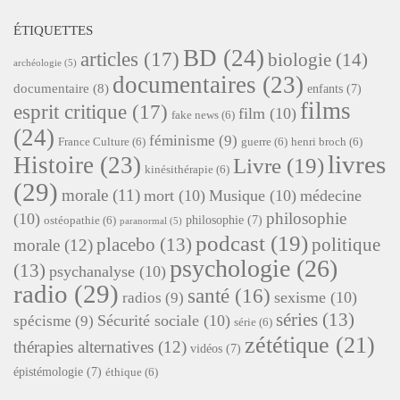
ÉTIQUETTES
BD
(24)
articles
(17)
biologie
(14)
archéologie
(5)
documentaires
(23)
documentaire
(8)
enfants
(7)
films
esprit critique
(17)
film
(10)
fake news
(6)
(24)
féminisme
(9)
France Culture
(6)
guerre
(6)
henri broch
(6)
livres
Histoire
(23)
Livre
(19)
kinésithérapie
(6)
(29)
morale
(11)
mort
(10)
Musique
(10)
médecine
philosophie
(10)
philosophie
(7)
ostéopathie
(6)
paranormal
(5)
podcast
(19)
placebo
(13)
politique
morale
(12)
psychologie
(26)
(13)
psychanalyse
(10)
radio
(29)
santé
(16)
sexisme
(10)
radios
(9)
séries
(13)
Sécurité sociale
(10)
spécisme
(9)
série
(6)
zététique
(21)
thérapies alternatives
(12)
vidéos
(7)
épistémologie
(7)
éthique
(6)