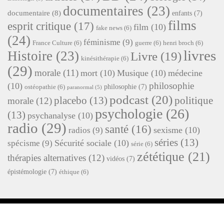
documentaires
(23)
documentaire
(8)
enfants
(7)
films
esprit critique
(17)
film
(10)
fake news
(6)
(24)
féminisme
(9)
France Culture
(6)
guerre
(6)
henri broch
(6)
livres
Histoire
(23)
Livre
(19)
kinésithérapie
(6)
(29)
morale
(11)
mort
(10)
Musique
(10)
médecine
philosophie
(10)
philosophie
(7)
ostéopathie
(6)
paranormal
(5)
podcast
(20)
placebo
(13)
politique
morale
(12)
psychologie
(26)
(13)
psychanalyse
(10)
radio
(29)
santé
(16)
sexisme
(10)
radios
(9)
séries
(13)
Sécurité sociale
(10)
spécisme
(9)
série
(6)
zététique
(21)
thérapies alternatives
(12)
vidéos
(7)
épistémologie
(7)
éthique
(6)