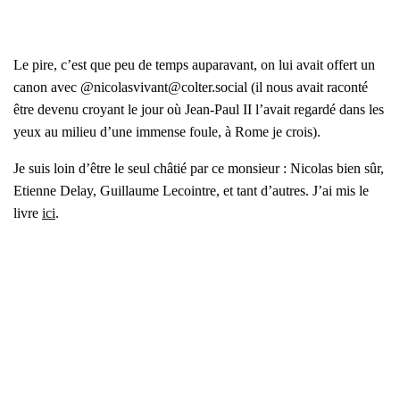
Le pire, c’est que peu de temps aupa­ra­vant, on lui avait offert un
canon avec @nicolasvivant@colter.social (il nous avait racon­té
être deve­nu croyant le jour où Jean-Paul II l’a­vait regar­dé dans les
yeux au milieu d’une immense foule, à Rome je crois).
Je suis loin d’être le seul châ­tié par ce mon­sieur : Nico­las bien sûr,
Etienne Delay, Guillaume Lecointre, et tant d’autres. J’ai mis le
livre
ici
.