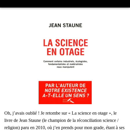
Oh, j’a­vais oublié ! Je retombe sur « La science en otage », le
livre de Jean Staune (le cham­pion de la récon­ci­lia­tion science /
reli­gion) paru en 2010, où j’en prends pour mon grade, étant à ses