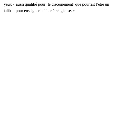
yeux « aus­si qua­li­fié pour [le dis­cer­ne­ment] que pour­rait l’être un
tali­ban pour ensei­gner la liber­té reli­gieuse. »