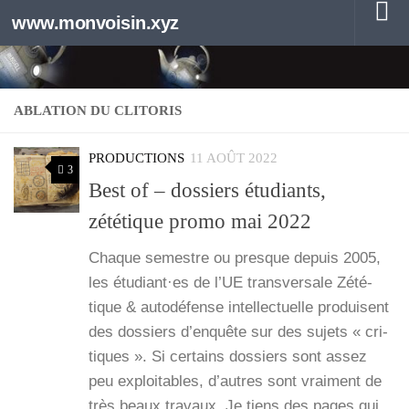
www.monvoisin.xyz
Au dessous du contenu
ABLATION DU CLITORIS
PRODUCTIONS
11 AOÛT 2022
3
Best of – dossiers étudiants,
zététique promo mai 2022
Chaque semestre ou presque depuis 2005,
les étudiant·es de l’UE trans­ver­sale Zété­
tique & auto­dé­fense intel­lec­tuelle pro­duisent
des dos­siers d’enquête sur des sujets « cri­
tiques ». Si cer­tains dos­siers sont assez
peu exploi­tables, d’autres sont vrai­ment de
très beaux tra­vaux. Je tiens des pages qui