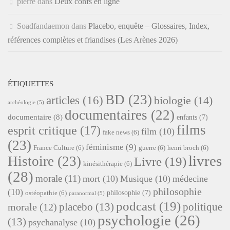
pierre
dans
Deux confs en ligne
Soadfandaemon
dans
Placebo, enquête – Glossaires, Index,
références complètes et friandises (Les Arènes 2026)
ÉTIQUETTES
BD
(23)
articles
(16)
biologie
(14)
archéologie
(5)
documentaires
(22)
documentaire
(8)
enfants
(7)
films
esprit critique
(17)
film
(10)
fake news
(6)
(23)
féminisme
(9)
France Culture
(6)
guerre
(6)
henri broch
(6)
livres
Histoire
(23)
Livre
(19)
kinésithérapie
(6)
(28)
morale
(11)
mort
(10)
Musique
(10)
médecine
philosophie
(10)
philosophie
(7)
ostéopathie
(6)
paranormal
(5)
podcast
(19)
placebo
(13)
politique
morale
(12)
psychologie
(26)
(13)
psychanalyse
(10)