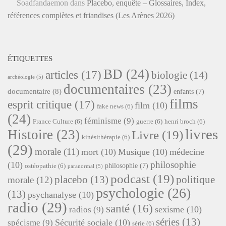
Soadfandaemon
dans
Placebo, enquête – Glossaires, Index,
références complètes et friandises (Les Arènes 2026)
ÉTIQUETTES
BD
(24)
articles
(17)
biologie
(14)
archéologie
(5)
documentaires
(23)
documentaire
(8)
enfants
(7)
films
esprit critique
(17)
film
(10)
fake news
(6)
(24)
féminisme
(9)
France Culture
(6)
guerre
(6)
henri broch
(6)
livres
Histoire
(23)
Livre
(19)
kinésithérapie
(6)
(29)
morale
(11)
mort
(10)
Musique
(10)
médecine
philosophie
(10)
philosophie
(7)
ostéopathie
(6)
paranormal
(5)
podcast
(19)
placebo
(13)
politique
morale
(12)
psychologie
(26)
(13)
psychanalyse
(10)
radio
(29)
santé
(16)
sexisme
(10)
radios
(9)
séries
(13)
Sécurité sociale
(10)
spécisme
(9)
série
(6)