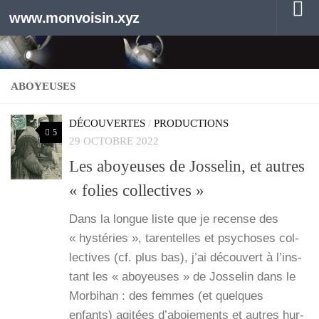
www.monvoisin.xyz
Au dessous du contenu
ABOYEUSES
DÉCOUVERTES
/
PRODUCTIONS
5
29 OCTOBRE 2022
Les aboyeuses de Josselin, et autres
« folies collectives »
Dans la longue liste que je recense des
« hys­té­ries », taren­telles et psy­choses col­
lec­tives (cf. plus bas), j’ai décou­vert à l’ins­
tant les « aboyeuses » de Jos­se­lin dans le
Mor­bi­han : des femmes (et quelques
enfants) agi­tées d’a­boie­ments et autres hur­