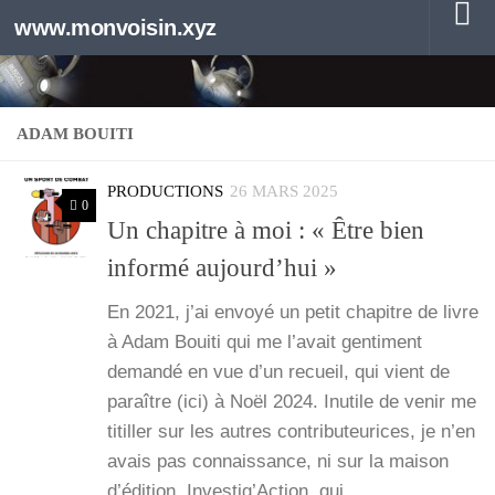
www.monvoisin.xyz
Au dessous du contenu
ADAM BOUITI
PRODUCTIONS
26 MARS 2025
0
Un chapitre à moi : « Être bien
informé aujourd’hui »
En 2021, j’ai envoyé un petit cha­pitre de livre
à Adam Boui­ti qui me l’a­vait gen­ti­ment
deman­dé en vue d’un recueil, qui vient de
paraître (ici) à Noël 2024. Inutile de venir me
titiller sur les autres contri­bu­teu­rices, je n’en
avais pas connais­sance, ni sur la mai­son
d’é­di­tion, Inves­tig’Ac­tion, qui…