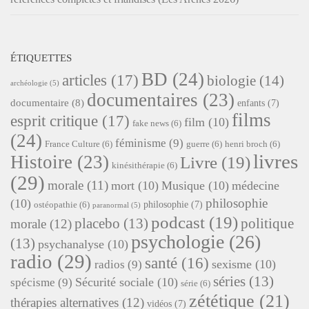
ÉTIQUETTES
BD
(24)
articles
(17)
biologie
(14)
archéologie
(5)
documentaires
(23)
documentaire
(8)
enfants
(7)
films
esprit critique
(17)
film
(10)
fake news
(6)
(24)
féminisme
(9)
France Culture
(6)
guerre
(6)
henri broch
(6)
livres
Histoire
(23)
Livre
(19)
kinésithérapie
(6)
(29)
morale
(11)
mort
(10)
Musique
(10)
médecine
philosophie
(10)
philosophie
(7)
ostéopathie
(6)
paranormal
(5)
podcast
(19)
placebo
(13)
politique
morale
(12)
psychologie
(26)
(13)
psychanalyse
(10)
radio
(29)
santé
(16)
sexisme
(10)
radios
(9)
séries
(13)
Sécurité sociale
(10)
spécisme
(9)
série
(6)
zététique
(21)
thérapies alternatives
(12)
vidéos
(7)