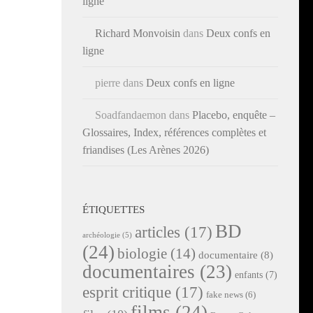
ligne
Richard Monvoisin
dans
Deux confs en
ligne
pierre
dans
Deux confs en ligne
Soadfandaemon
dans
Placebo, enquête –
Glossaires, Index, références complètes et
friandises (Les Arènes 2026)
ÉTIQUETTES
BD
articles
(17)
archéologie
(5)
(24)
biologie
(14)
documentaire
(8)
documentaires
(23)
enfants
(7)
esprit critique
(17)
fake news
(6)
films
(24)