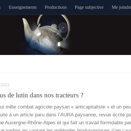
s
Enseignements
Productions
Page subjective
Me joindr
 2022
jus de lutin dans nos tracteurs ?
ui mêle com­bat agri­cole pay­san « anti­ca­pi­ta­liste » et un pe
ait suite à un article paru dans l’AURA pay­sanne, revue écrite pa
nne Auvergne-Rhône-Alpes et qui fait un tra­vail for­mi­dable pa
ue par­fois en van­tant les méthodes bio­dy­na­miques (j’en c