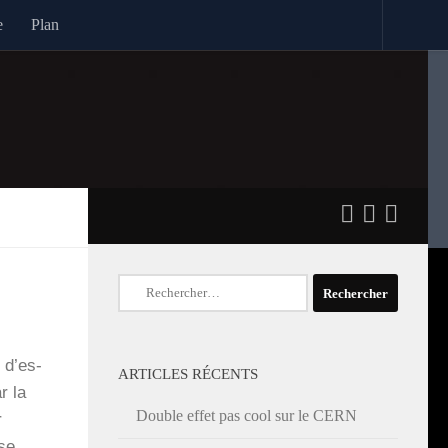
e
Plan
Rechercher :
u d’es­
ARTICLES RÉCENTS
r la
Double effet pas cool sur le CERN
r
ause…