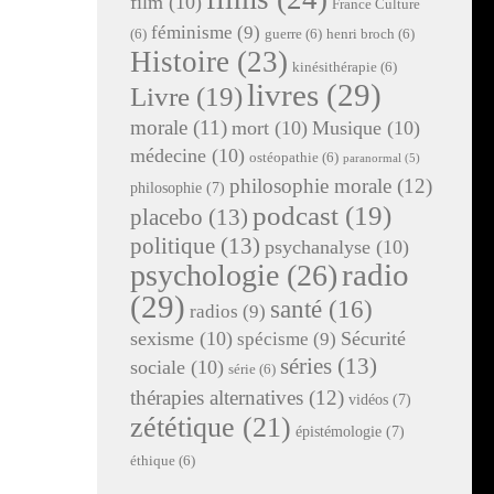
film
(10)
France Culture
féminisme
(9)
(6)
guerre
(6)
henri broch
(6)
Histoire
(23)
kinésithérapie
(6)
livres
(29)
Livre
(19)
morale
(11)
mort
(10)
Musique
(10)
médecine
(10)
ostéopathie
(6)
paranormal
(5)
philosophie morale
(12)
philosophie
(7)
podcast
(19)
placebo
(13)
politique
(13)
psychanalyse
(10)
radio
psychologie
(26)
(29)
santé
(16)
radios
(9)
sexisme
(10)
Sécurité
spécisme
(9)
séries
(13)
sociale
(10)
série
(6)
thérapies alternatives
(12)
vidéos
(7)
zététique
(21)
épistémologie
(7)
éthique
(6)