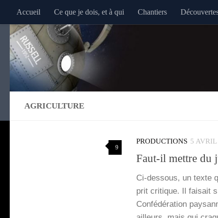
Accueil
Ce que je dois, et à qui
Chantiers
Découverte
Au dessous du contenu
AGRICULTURE
PRODUCTIONS
5 AVRIL
9
Faut-il mettre du 
Ci-des­­sous, un texte q
prit cri­tique. Il fai­s
Confé­dé­ra­tion pay­sa
ailleurs, mais qui craq