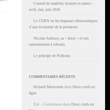
Conseil de matériel, lectures et autres –
avril, mai, juin 2026
Le CERN ou les impasses démocratiques
d’une économie de la promesse
Nicolas Sarkozy, sa « lueur » et son
raisonnement à rebours
Le principe de Pollyana
COMMENTAIRES RÉCENTS
Richard Monvoisin
dans
Deux confs en
ligne
Éric - Contrebasso
dans
Deux confs en