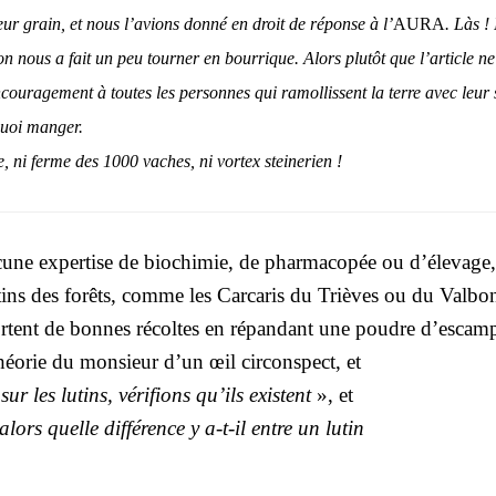
ur grain, et nous l’a­vions don­né en droit de réponse à l’
AURA
. Làs ! 
on nous a fait un peu tour­ner en bour­rique. Alors plu­tôt que l’ar­ticle n
cou­ra­ge­ment à toutes les per­sonnes qui ramol­lissent la terre avec leur
quoi man­ger.
 ni ferme des 1000 vaches, ni vor­tex stei­ne­rien !
cune exper­tise de bio­chi­mie, de phar­ma­co­pée ou d’élevage,
utins des forêts, comme les Car­ca­ris du Trièves ou du Val­bon
portent de bonnes récoltes en répan­dant une poudre
d’escamp
héo­rie du mon­sieur d’un œil cir­cons­pect, et
ur les lutins, véri­fions qu’ils existent
», et
ors quelle dif­fé­rence y a‑t-il entre un lutin