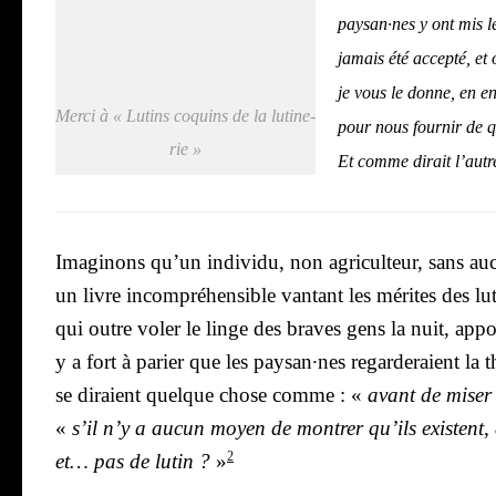
paysan·nes y ont mis le
jamais été accep­té, et 
je vous le donne, en en
Mer­ci à « Lutins coquins de la luti­ne­
pour nous four­nir de 
rie »
Et comme dirait l’autre,
Ima­gi­nons qu’un indi­vi­du, non agri­cul­teur, sans au
un livre incom­pré­hen­sible van­tant les mérites des l
qui outre voler le linge des braves gens la nuit, ap
y a fort à parier que les paysan·nes regar­de­raient la t
se diraient quelque chose comme : «
avant de miser s
«
s’il n’y a aucun moyen de mon­trer qu’ils existent, al
2
et… pas de lutin ?
»