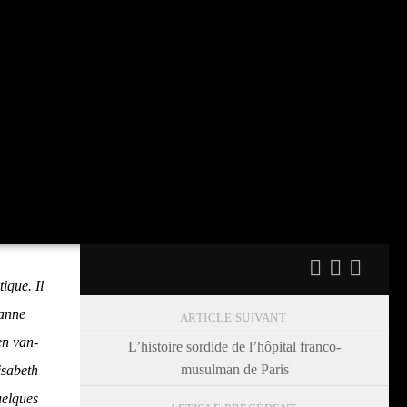
tique. Il
sanne
ARTICLE SUIVANT
en van­
L’histoire sordide de l’hôpital franco-
musulman de Paris
­sa­beth
quelques