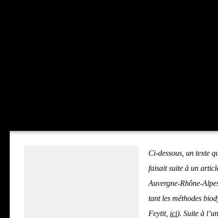
Ci-des­sous, un texte qui
fai­sait suite à un artic
Auvergne-Rhône-Alpes et
tant les méthodes bio­dy
Fey­tit,
ici
). Suite à l’u