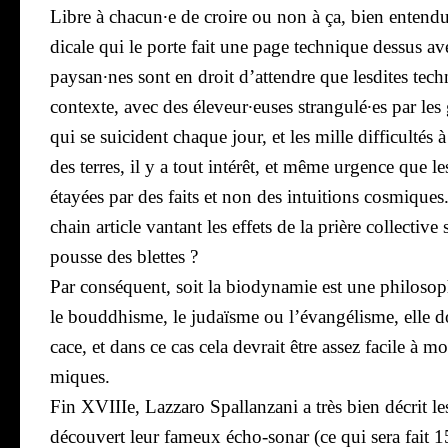
Libre à chacun·e de croire ou non à ça, bien enten­du.
di­cale
qui le porte fait une page tech­nique des­sus av
paysan·nes sont en droit d’attendre que les­dites tech­n
contexte, avec des éleveur·euses strangulé·es par les 
qui se sui­cident chaque jour, et les mille dif­fi­cul­tés à
des terres, il y a tout inté­rêt, et même urgence que le
étayées par des faits et non des intui­tions cos­miqu
chain article van­tant les effets de la prière col­lec­tiv
pousse des blettes ?
Par consé­quent, soit la bio­dy­na­mie est une phi­lo­s
le boud­dhisme, le judaïsme ou l’évangélisme, elle doit 
cace, et dans ce cas cela devrait être assez facile à mo
miques.
Fin XVIIIe, Laz­za­ro Spal­lan­za­ni a très bien décrit le
décou­vert leur fameux écho-sonar (ce qui sera fait 