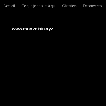
Accueil
Ce que je dois, et à qui
Chantiers
Découvertes
Au dessous du contenu
www.monvoisin.xyz