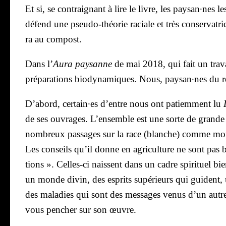
Et si, se contrai­gnant à lire le livre, les paysan·nes
défend une pseu­do-théo­rie raciale et très conser­va­tri
ra au com­post.
Dans l’
Aura pay­sanne
de mai 2018, qui fait un tra­va
pré­pa­ra­tions bio­dy­na­miques. Nous, paysan·nes du 
D’abord, certain·es d’entre nous ont patiem­ment lu
de ses ouvrages. L’ensemble est une sorte de grande po
nom­breux pas­sages sur la race (blanche) comme moteur 
Les conseils qu’il donne en agri­cul­ture ne sont pas b
tions ». Celles-ci naissent dans un cadre spi­ri­tuel b
un monde divin, des esprits supé­rieurs qui guident
des mala­dies qui sont des mes­sages venus d’un autr
vous pen­cher sur son œuvre.