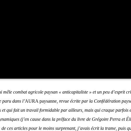
 mêle com­bat agri­cole pay­san « anti­ca­pi­ta­liste » et un peu d’es­prit cri­
le paru dans l’
AURA pay­sanne
, revue écrite par la Confé­dé­ra­tion pay­
 qui fait un tra­vail for­mi­dable par ailleurs, mais qui craque par­fois 
­na­miques (j’en cause dans la pré­face du livre de Gré­goire Per­ra et Éli
n de ces articles pour le moins sur­pre­nant, j’a­vais écrit la trame, puis 