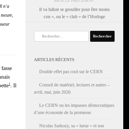
ARTICLE PRÉCÉDENT
Il n’a
Il va falloir se grouiller pour être moins
e meure,
con », ou le « club » de l’Horloge
 sueur
Rechercher :
ARTICLES RÉCENTS
 fasse
Double effet pas cool sur le CERN
­nais
1
Conseil de matériel, lectures et autres –
ette
. Il
avril, mai, juin 2026
Le CERN ou les impasses démocratiques
d’une économie de la promesse
Nicolas Sarkozy, sa « lueur » et son