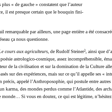
 les plus « de gauche » constatent que l’auteur
ce, il est presque cer­tain que le bou­quin fini­
il remar­quable par ailleurs, une page entière a été consa­cr
réseau ça nous ques­tionne.
3
Le cours aux agri­cul­teurs
, de Rudolf Stei­ner
, ain­si que d’
é­sie astro­lo­gi­co-cos­mique, assez incom­pré­hen­sible, éma
de la civi­li­sa­tion et sur la domi­na­tion de la Culture all
asés sur des expé­riences, mais sur ce qu’il appelle ses « int
ien pré­cis, appe­lé l’Anthroposophie, qui pos­tule entre autre
, un kar­ma, des mondes per­dus comme l’Atlantide, des arch
e monde… Si vous en dou­tez, ce qui est légi­time, n’hésitez