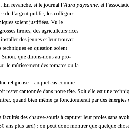
 En revanche, si le jour­nal l’
Aura pay­sanne
, et l’as­so­cia­
ec de l’argent public, les col­lègues
iques soient jus­ti­fiées. Vu le
grosses firmes, des agriculteurs·rices
 ins­tal­ler des jeunes et leur trou­ver
s tech­niques en ques­tion soient
es. Sinon, que dirons-nous au pro­
e sur le mûris­se­ment des tomates ou la
o­phie reli­gieuse – auquel cas comme
res­ter can­ton­née dans notre tête. Soit elle est une tech­niq
n­trer, quand bien même ça fonc­tion­ne­rait par des éner­gies 
s facul­tés des chauve-sou­ris à cap­tu­rer leur proies sans avoi
150 ans plus tard) : on peut donc mon­trer que quelque chos