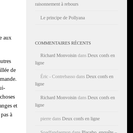
raisonnement à rebours
Le principe de Pollyana
ée aux
COMMENTAIRES RÉCENTS
Richard Monvoisin
dans
Deux confs en
autres
ligne
illée de
Éric - Contrebasso
dans
Deux confs en
e­mande.
ligne
ui­
s choses
Richard Monvoisin
dans
Deux confs en
ligne
anges et
 pas à
pierre
dans
Deux confs en ligne
Soadfandaemon
dans
Placebo, enquête –