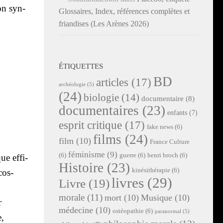
tion syn­
Glossaires, Index, références complètes et
friandises (Les Arènes 2026)
ÉTIQUETTES
BD
articles
(17)
archéologie
(5)
(24)
biologie
(14)
documentaire
(8)
documentaires
(23)
enfants
(7)
esprit critique
(17)
fake news
(6)
films
(24)
film
(10)
France Culture
féminisme
(9)
(6)
guerre
(6)
henri broch
(6)
ue effi­
Histoire
(23)
kinésithérapie
(6)
cos­
livres
(29)
Livre
(19)
morale
(11)
mort
(10)
Musique
(10)
r
médecine
(10)
ostéopathie
(6)
paranormal
(5)
e,