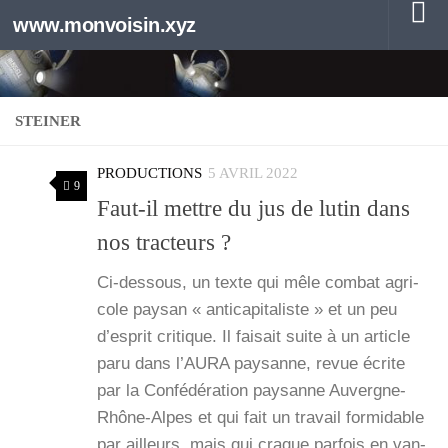
www.monvoisin.xyz
Au dessous du contenu
STEINER
PRODUCTIONS
5 AVRIL 2022
9
Faut-il mettre du jus de lutin dans
nos tracteurs ?
Ci-des­­sous, un texte qui mêle com­bat agri­
cole pay­san « anti­ca­pi­ta­liste » et un peu
d’es­prit cri­tique. Il fai­sait suite à un article
paru dans l’AURA pay­sanne, revue écrite
par la Confé­dé­ra­tion pay­sanne Auvergne-
Rhône-Alpes et qui fait un tra­vail for­mi­dable
par ailleurs, mais qui craque par­fois en van­