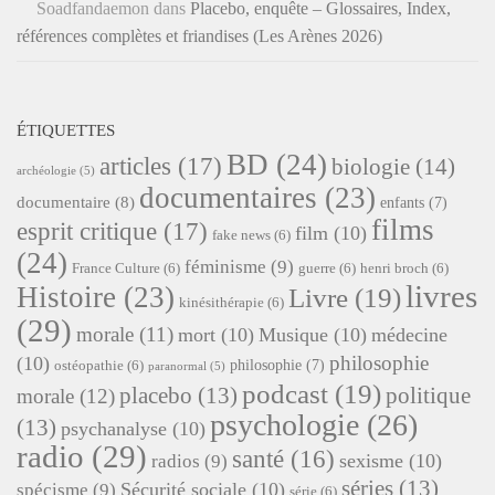
Soadfandaemon
dans
Placebo, enquête – Glossaires, Index,
références complètes et friandises (Les Arènes 2026)
ÉTIQUETTES
BD
(24)
articles
(17)
biologie
(14)
archéologie
(5)
documentaires
(23)
documentaire
(8)
enfants
(7)
films
esprit critique
(17)
film
(10)
fake news
(6)
(24)
féminisme
(9)
France Culture
(6)
guerre
(6)
henri broch
(6)
livres
Histoire
(23)
Livre
(19)
kinésithérapie
(6)
(29)
morale
(11)
mort
(10)
Musique
(10)
médecine
philosophie
(10)
philosophie
(7)
ostéopathie
(6)
paranormal
(5)
podcast
(19)
placebo
(13)
politique
morale
(12)
psychologie
(26)
(13)
psychanalyse
(10)
radio
(29)
santé
(16)
sexisme
(10)
radios
(9)
séries
(13)
Sécurité sociale
(10)
spécisme
(9)
série
(6)