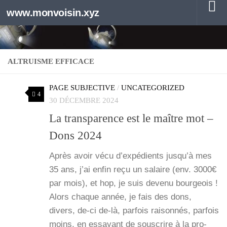
www.monvoisin.xyz
Au dessous du contenu
ALTRUISME EFFICACE
PAGE SUBJECTIVE
/
UNCATEGORIZED
4
30 DÉCEMBRE 2024
La transparence est le maître mot –
Dons 2024
Après avoir vécu d’ex­pé­dients jus­qu’à mes
35 ans, j’ai enfin reçu un salaire (env. 3000€
par mois), et hop, je suis deve­nu bour­geois !
Alors chaque année, je fais des dons,
divers, de-ci de-là, par­fois rai­son­nés, par­fois
moins, en essayant de sous­crire à la pro­