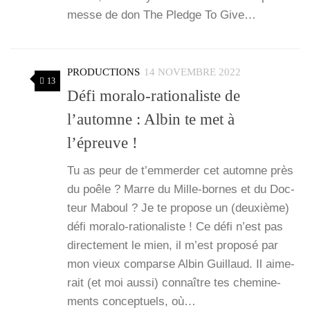
messe de don The Pledge To Give…
PRODUCTIONS
14 NOVEMBRE 2022
13
Défi moralo-rationaliste de
l’automne : Albin te met à
l’épreuve !
Tu as peur de t’emmerder cet automne près
du poêle ? Marre du Mille-bornes et du Doc­
teur Maboul ? Je te pro­pose un (deuxième)
défi mora­­lo-ratio­­na­­liste ! Ce défi n’est pas
direc­te­ment le mien, il m’est pro­po­sé par
mon vieux com­parse Albin Guillaud. Il aime­
rait (et moi aus­si) connaître tes che­mi­ne­
ments concep­tuels, où…