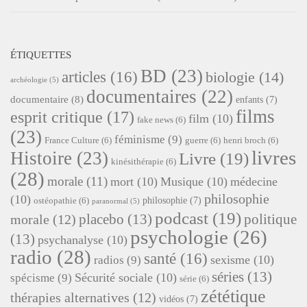
ÉTIQUETTES
BD
(23)
articles
(16)
biologie
(14)
archéologie
(5)
documentaires
(22)
documentaire
(8)
enfants
(7)
films
esprit critique
(17)
film
(10)
fake news
(6)
(23)
féminisme
(9)
France Culture
(6)
guerre
(6)
henri broch
(6)
livres
Histoire
(23)
Livre
(19)
kinésithérapie
(6)
(28)
morale
(11)
mort
(10)
Musique
(10)
médecine
philosophie
(10)
philosophie
(7)
ostéopathie
(6)
paranormal
(5)
podcast
(19)
placebo
(13)
politique
morale
(12)
psychologie
(26)
(13)
psychanalyse
(10)
radio
(28)
santé
(16)
sexisme
(10)
radios
(9)
séries
(13)
Sécurité sociale
(10)
spécisme
(9)
série
(6)
zététique
thérapies alternatives
(12)
vidéos
(7)