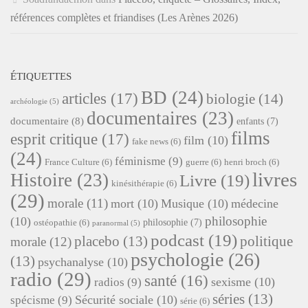
références complètes et friandises (Les Arènes 2026)
ÉTIQUETTES
BD
(24)
articles
(17)
biologie
(14)
archéologie
(5)
documentaires
(23)
documentaire
(8)
enfants
(7)
films
esprit critique
(17)
film
(10)
fake news
(6)
(24)
féminisme
(9)
France Culture
(6)
guerre
(6)
henri broch
(6)
livres
Histoire
(23)
Livre
(19)
kinésithérapie
(6)
(29)
morale
(11)
mort
(10)
Musique
(10)
médecine
philosophie
(10)
philosophie
(7)
ostéopathie
(6)
paranormal
(5)
podcast
(19)
placebo
(13)
politique
morale
(12)
psychologie
(26)
(13)
psychanalyse
(10)
radio
(29)
santé
(16)
sexisme
(10)
radios
(9)
séries
(13)
Sécurité sociale
(10)
spécisme
(9)
série
(6)