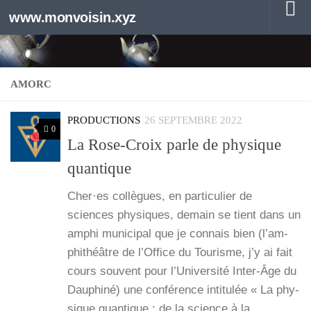
www.monvoisin.xyz
Au dessous du contenu
AMORC
PRODUCTIONS
26 SEPTEMBRE 2022
0
La Rose-Croix parle de physique
quantique
Cher·es col­lègues, en par­ti­cu­lier de
sciences phy­siques, demain se tient dans un
amphi muni­ci­pal que je connais bien (l’am­
phi­théâtre de l’Of­fice du Tou­risme, j’y ai fait
cours sou­vent pour l’Uni­ver­si­té Inter-Âge du
Dau­phi­né) une confé­rence inti­tu­lée « La phy­
sique quan­tique : de la science à la