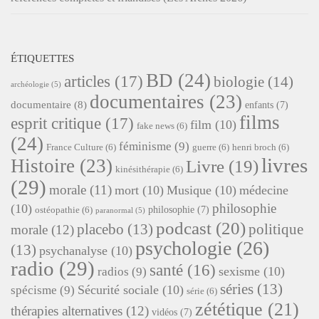
ÉTIQUETTES
BD
(24)
articles
(17)
biologie
(14)
archéologie
(5)
documentaires
(23)
documentaire
(8)
enfants
(7)
films
esprit critique
(17)
film
(10)
fake news
(6)
(24)
féminisme
(9)
France Culture
(6)
guerre
(6)
henri broch
(6)
livres
Histoire
(23)
Livre
(19)
kinésithérapie
(6)
(29)
morale
(11)
mort
(10)
Musique
(10)
médecine
philosophie
(10)
philosophie
(7)
ostéopathie
(6)
paranormal
(5)
podcast
(20)
placebo
(13)
politique
morale
(12)
psychologie
(26)
(13)
psychanalyse
(10)
radio
(29)
santé
(16)
sexisme
(10)
radios
(9)
séries
(13)
Sécurité sociale
(10)
spécisme
(9)
série
(6)
zététique
(21)
thérapies alternatives
(12)
vidéos
(7)