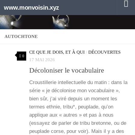
www.monvoisin.xyz
Au dessous du contenu
AUTOCHTONE
CE QUE JE DOIS, ET À QUI
/
DÉCOUVERTES
0
17 MAI 2026
Décoloniser le vocabulaire
Crous­tille­rie intel­lec­tuelle du matin : dans la
série « je déco­lo­nise mon voca­bu­laire »,
bien sûr, j’ai viré depuis un moment les
termes eth­nie, tri­bu*, peu­plade, qu’on
applique aux « autres » et pas à nous
(essayez de par­ler de tri­bu bre­tonne, ou de
peu­plade corse, pour voir). Mais il y a des