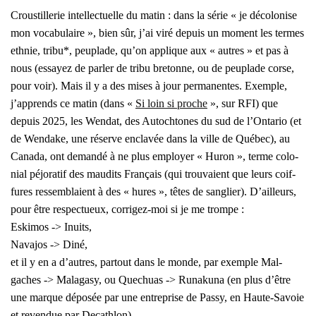
Crous­tille­rie intel­lec­tuelle du matin : dans la série « je déco­lo­nise
mon voca­bu­laire », bien sûr, j’ai viré depuis un moment les termes
eth­nie, tri­bu*, peu­plade, qu’on applique aux « autres » et pas à
nous (essayez de par­ler de tri­bu bre­tonne, ou de peu­plade corse,
pour voir). Mais il y a des mises à jour per­ma­nentes. Exemple,
j’ap­prends ce matin (dans «
Si loin si proche
», sur RFI) que
depuis 2025, les Wen­dat, des Autoch­tones du sud de l’Ontario (et
de Wen­dake, une réserve encla­vée dans la ville de Qué­bec), au
Cana­da, ont deman­dé à ne plus employer « Huron », terme colo­
nial péjo­ra­tif des mau­dits Fran­çais (qui trou­vaient que leurs coif­
fures res­sem­blaient à des « hures », têtes de san­glier). D’ailleurs,
pour être res­pec­tueux, cor­ri­gez-moi si je me trompe :
Eski­mos -> Inuits,
Nava­jos -> Diné,
et il y en a d’autres, par­tout dans le monde, par exemple Mal­
gaches -> Mala­ga­sy, ou Que­chuas -> Runa­ku­na (en plus d’être
une marque dépo­sée par une entre­prise de Pas­sy, en Haute-Savoie
et reven­due par Decath­lon).