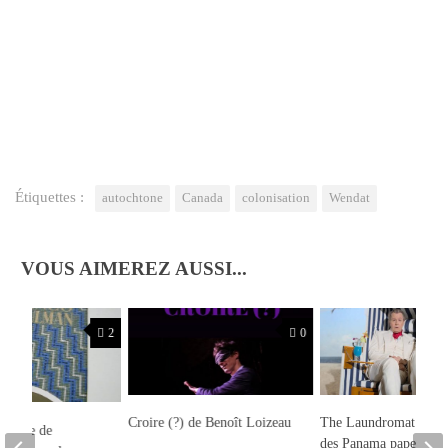
Étiquettes :
autochtone
Canada
colonisation
Wendat
VOUS AIMEREZ AUSSI...
2
0
Croire (?) de Benoît Loizeau
The Laundromat – l’af
sordide de
des Panama papers