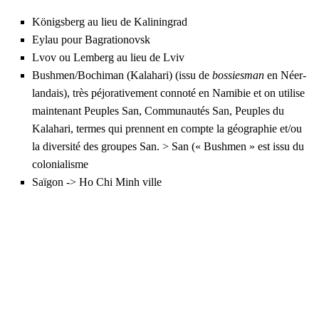
König­sberg au lieu de Kali­nin­grad
Eylau pour Bagra­tio­novsk
Lvov ou Lem­berg au lieu de Lviv
Bushmen/Bochiman (Kala­ha­ri) (issu de
bos­sies­man
en Néer­
lan­dais), très péjo­ra­ti­ve­ment conno­té en Nami­bie et on uti­lise
main­te­nant Peuples San, Com­mu­nau­tés San, Peuples du
Kala­ha­ri, termes qui prennent en compte la géo­gra­phie et/ou
la diver­si­té des groupes San. > San (« Bush­men » est issu du
colo­nia­lisme
Saï­gon -> Ho Chi Minh ville