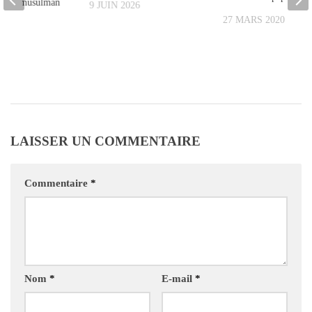
franco-musulman
9 JUIN 2026
27 MARS 2020
022
LAISSER UN COMMENTAIRE
Commentaire
*
Nom
*
E-mail
*