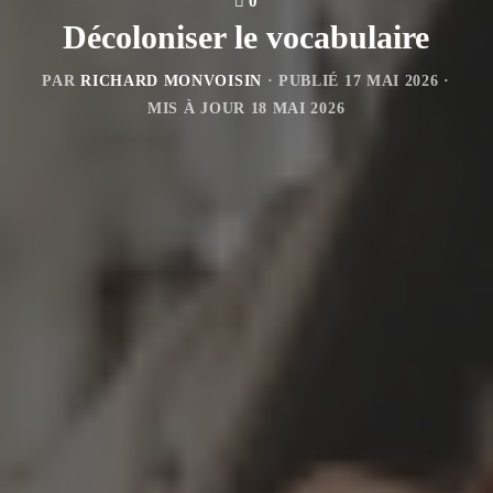
0
Décoloniser le vocabulaire
PAR
RICHARD MONVOISIN
· PUBLIÉ
17 MAI 2026
·
MIS À JOUR
18 MAI 2026