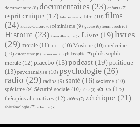
documentaires
(23)
documentaire
(8)
enfants
(7)
films
esprit critique
(17)
film
(10)
fake news
(6)
(24)
féminisme
(9)
France Culture
(6)
guerre
(6)
henri broch
(6)
livres
Histoire
(23)
Livre
(19)
kinésithérapie
(6)
(29)
morale
(11)
mort
(10)
Musique
(10)
médecine
philosophie
(10)
philosophie
(7)
ostéopathie
(6)
paranormal
(5)
podcast
(19)
placebo
(13)
politique
morale
(12)
psychologie
(26)
(13)
psychanalyse
(10)
radio
(29)
santé
(16)
sexisme
(10)
radios
(9)
séries
(13)
Sécurité sociale
(10)
spécisme
(9)
série
(6)
zététique
(21)
thérapies alternatives
(12)
vidéos
(7)
épistémologie
(7)
éthique
(6)