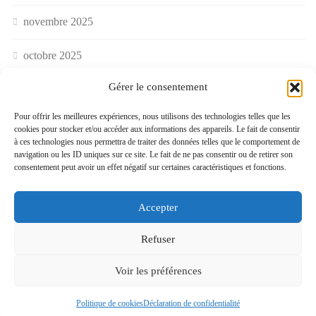
novembre 2025
octobre 2025
Gérer le consentement
septembre 2025
Pour offrir les meilleures expériences, nous utilisons des technologies telles que les
août 2025
cookies pour stocker et/ou accéder aux informations des appareils. Le fait de consentir
à ces technologies nous permettra de traiter des données telles que le comportement de
navigation ou les ID uniques sur ce site. Le fait de ne pas consentir ou de retirer son
juillet 2025
consentement peut avoir un effet négatif sur certaines caractéristiques et fonctions.
juin 2025
Accepter
mai 2025
Refuser
avril 2025
Voir les préférences
mars 2025
Politique de cookies
Déclaration de confidentialité