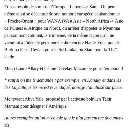
Et pas besoin de sor­tir de l’Eu­rope : Lapons -> Sámi. On peut
même aus­si se décen­trer de son nom­bril euro­péen et aban­don­ner
« Proche-Orient » pour WANA (West Asia – North Afri­ca -> Asie
de l’Ouest & Afrique du Nord), ou arrê­ter d’ap­pe­ler le Myan­mar
par son nom colo­nial, la Bir­ma­nie, de la même façon qu’il ne
vien­drait à l’i­dée de per­sonne de dire encore Haute-Vol­ta pour le
Bur­ki­na Faso, Cey­lan pour le Sri Lan­ka, ou Siam pour la Thaï­
lande.
Mer­ci Laure Alla­ry et Céline Deve­lay-Mazu­relle pour l’é­mis­sion !
* sauf si on me le demande : par exemple, en Kana­ky et dans les
îles Loyau­té, le terme est reven­di­qué, donc je l’ai uti­li­sé sur place.
Me revient Abya Yala, pro­po­sé par l’ac­ti­viste boli­vien Takir
Mama­ni pour dési­gner l’A­mé­rique
Autres exemples qu’on m’en­voie que je n’ai pas encore docu­men­
tés