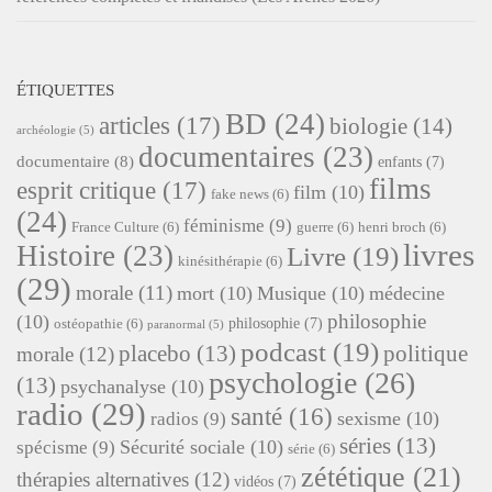
ÉTIQUETTES
BD
(24)
articles
(17)
biologie
(14)
archéologie
(5)
documentaires
(23)
documentaire
(8)
enfants
(7)
films
esprit critique
(17)
film
(10)
fake news
(6)
(24)
féminisme
(9)
France Culture
(6)
guerre
(6)
henri broch
(6)
livres
Histoire
(23)
Livre
(19)
kinésithérapie
(6)
(29)
morale
(11)
mort
(10)
Musique
(10)
médecine
philosophie
(10)
philosophie
(7)
ostéopathie
(6)
paranormal
(5)
podcast
(19)
placebo
(13)
politique
morale
(12)
psychologie
(26)
(13)
psychanalyse
(10)
radio
(29)
santé
(16)
sexisme
(10)
radios
(9)
séries
(13)
Sécurité sociale
(10)
spécisme
(9)
série
(6)
zététique
(21)
thérapies alternatives
(12)
vidéos
(7)