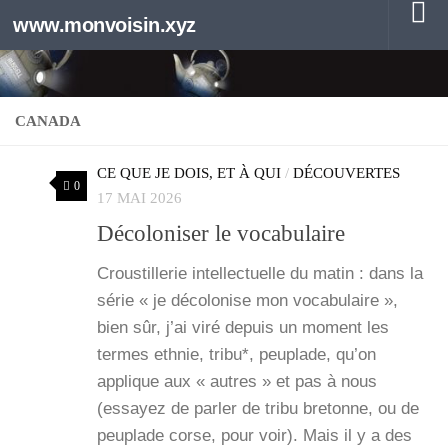
www.monvoisin.xyz
Au dessous du contenu
CANADA
CE QUE JE DOIS, ET À QUI
/
DÉCOUVERTES
0
17 MAI 2026
Décoloniser le vocabulaire
Crous­tille­rie intel­lec­tuelle du matin : dans la
série « je déco­lo­nise mon voca­bu­laire »,
bien sûr, j’ai viré depuis un moment les
termes eth­nie, tri­bu*, peu­plade, qu’on
applique aux « autres » et pas à nous
(essayez de par­ler de tri­bu bre­tonne, ou de
peu­plade corse, pour voir). Mais il y a des