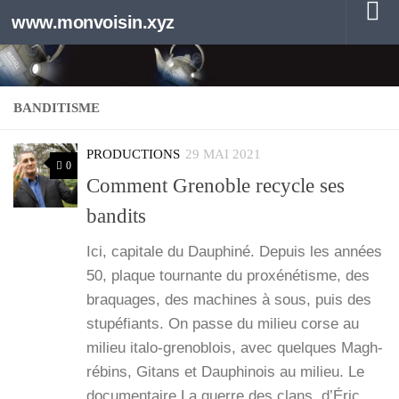
www.monvoisin.xyz
Au dessous du contenu
BANDITISME
PRODUCTIONS
29 MAI 2021
0
Comment Grenoble recycle ses
bandits
Ici, capi­tale du Dauphi­né. Depuis les années
50, plaque tour­nante du proxé­né­tisme, des
bra­quages, des machines à sous, puis des
stu­pé­fiants. On passe du milieu corse au
milieu ita­­lo-gre­­no­­blois, avec quelques Magh­
ré­bins, Gitans et Dau­phi­nois au milieu. Le
docu­men­taire La guerre des clans, d’É­ric