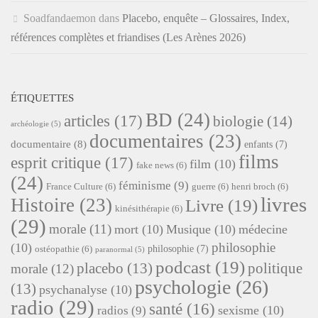
Soadfandaemon
dans
Placebo, enquête – Glossaires, Index,
références complètes et friandises (Les Arènes 2026)
ÉTIQUETTES
BD
(24)
articles
(17)
biologie
(14)
archéologie
(5)
documentaires
(23)
documentaire
(8)
enfants
(7)
films
esprit critique
(17)
film
(10)
fake news
(6)
(24)
féminisme
(9)
France Culture
(6)
guerre
(6)
henri broch
(6)
livres
Histoire
(23)
Livre
(19)
kinésithérapie
(6)
(29)
morale
(11)
mort
(10)
Musique
(10)
médecine
philosophie
(10)
philosophie
(7)
ostéopathie
(6)
paranormal
(5)
podcast
(19)
placebo
(13)
politique
morale
(12)
psychologie
(26)
(13)
psychanalyse
(10)
radio
(29)
santé
(16)
sexisme
(10)
radios
(9)