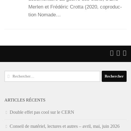
Mer­len et Fré­dé­ric Crot­ta (2020, copro­duc­
tion Nomade…
Rechercher :
ARTICLES RÉCENTS
Double effet pas cool sur le CERN
Conseil de matériel, lectures et autres – avril, mai, juin 2026