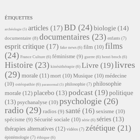
ÉTIQUETTES
BD
(24)
articles
(17)
biologie
(14)
archéologie
(5)
documentaires
(23)
documentaire
(8)
enfants
(7)
films
esprit critique
(17)
film
(10)
fake news
(6)
(24)
féminisme
(9)
France Culture
(6)
guerre
(6)
henri broch
(6)
livres
Histoire
(23)
Livre
(19)
kinésithérapie
(6)
(29)
morale
(11)
mort
(10)
Musique
(10)
médecine
philosophie
(10)
philosophie
(7)
ostéopathie
(6)
paranormal
(5)
podcast
(19)
placebo
(13)
politique
morale
(12)
psychologie
(26)
(13)
psychanalyse
(10)
radio
(29)
santé
(16)
sexisme
(10)
radios
(9)
séries
(13)
Sécurité sociale
(10)
spécisme
(9)
série
(6)
zététique
(21)
thérapies alternatives
(12)
vidéos
(7)
épistémologie
(7)
éthique
(6)