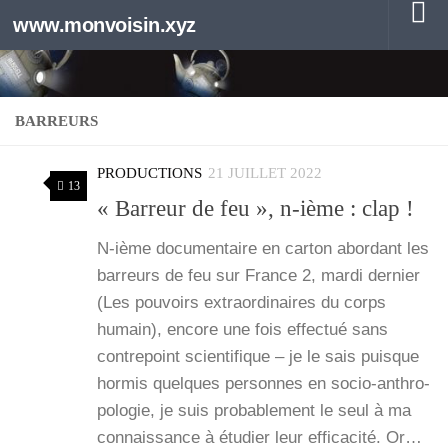
www.monvoisin.xyz
Au dessous du contenu
BARREURS
PRODUCTIONS
21 JUILLET 2022
13
« Barreur de feu », n‑ième : clap !
N‑ième docu­men­taire en car­ton abor­dant les
bar­reurs de feu sur France 2, mar­di der­nier
(Les pou­voirs extra­or­di­naires du corps
humain), encore une fois effec­tué sans
contre­point scien­ti­fique – je le sais puisque
hor­mis quelques per­sonnes en socio-anthro­­
po­­lo­­gie, je suis pro­ba­ble­ment le seul à ma
connais­sance à étu­dier leur effi­ca­ci­té. Or…