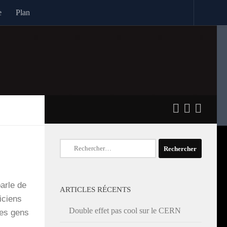
e
Plan
Rechercher :
parle de
ARTICLES RÉCENTS
i­ciens
Double effet pas cool sur le CERN
des gens