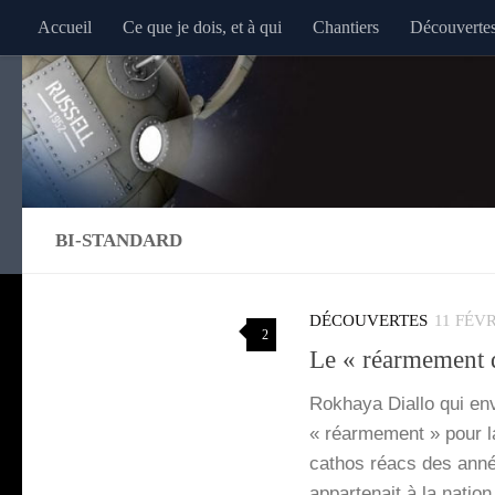
Accueil
Ce que je dois, et à qui
Chantiers
Découverte
Au dessous du contenu
BI-STANDARD
DÉCOUVERTES
11 FÉVR
2
Le « réarmement d
Rokhaya Dial­lo qui en
« réar­me­ment » pour la 
cathos réacs des anné
appar­te­nait à la natio