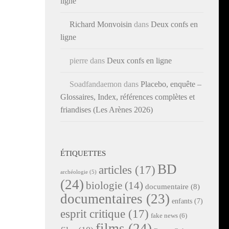
ligne
Richard Monvoisin
dans
Deux confs en
ligne
pierre
dans
Deux confs en ligne
Soadfandaemon
dans
Placebo, enquête –
Glossaires, Index, références complètes et
friandises (Les Arènes 2026)
ÉTIQUETTES
BD
articles
(17)
archéologie
(5)
(24)
biologie
(14)
documentaire
(8)
documentaires
(23)
enfants
(7)
esprit critique
(17)
fake news
(6)
films
(24)