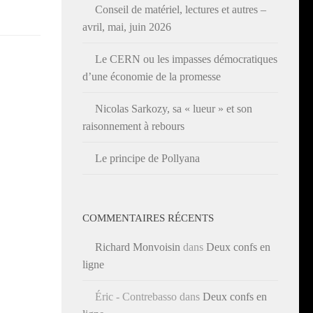
Conseil de matériel, lectures et autres –
avril, mai, juin 2026
Le CERN ou les impasses démocratiques
d’une économie de la promesse
Nicolas Sarkozy, sa « lueur » et son
raisonnement à rebours
Le principe de Pollyana
COMMENTAIRES RÉCENTS
Richard Monvoisin
dans
Deux confs en
ligne
Éric - Contrebasso
dans
Deux confs en