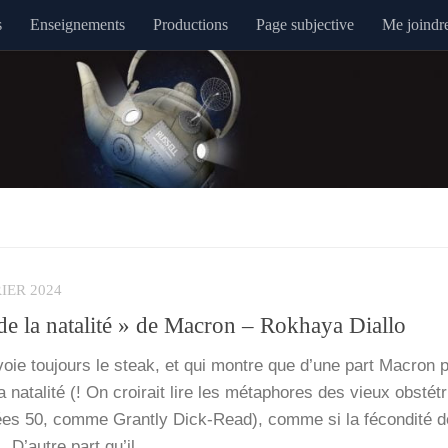
s
Enseignements
Productions
Page subjective
Me joindr
IER 2024
e la natalité » de Macron – Rokhaya Diallo
voie tou­jours le steak, et qui montre que d’une part Macron 
nata­li­té (! On croi­rait lire les méta­phores des vieux obs­té­tr
es 50, comme Grant­ly Dick-Read), comme si la fécon­di­té 
n.. D’autre part qu’il…