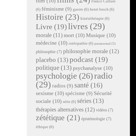
film
(10)
France Culture
féminisme
(9)
(6)
guerre
(6)
henri broch
(6)
Histoire
(23)
kinésithérapie
(6)
livres
(29)
Livre
(19)
morale
(11)
mort
(10)
Musique
(10)
médecine
(10)
ostéopathie
(6)
paranormal
(5)
philosophie morale
(12)
philosophie
(7)
podcast
(19)
placebo
(13)
politique
(13)
psychanalyse
(10)
radio
psychologie
(26)
(29)
santé
(16)
radios
(9)
sexisme
(10)
Sécurité
spécisme
(9)
séries
(13)
sociale
(10)
série
(6)
thérapies alternatives
(12)
vidéos
(7)
zététique
(21)
épistémologie
(7)
éthique
(6)