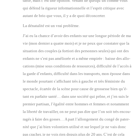
table, mais c’est une opi­nion. Venant de quel­qu’un comme vous
qui défend la rigueur infor­ma­tion­nelle et l’es­prit cri­tique avec
autant de brio que vous, il y a de quoi décon­cer­ter.
La déna­ta­li­té est un vrai pro­blème.
J’ai eu la chance d’a­voir des enfants sur une longue période de ma
vie (mon der­nier a quatre mois) et je ne peux que consta­ter que la
situa­tion des couples (a for­tio­ri des per­sonnes seules) qui ont des
enfants ne s’est pas amé­lio­rée et a même empi­rée : baisse des allo­
ca­tions (mise sous condi­tions de res­sources), dif­fi­cul­té de l’ac­cès à
la garde d’en­fants, dif­fi­cul­té dans les trans­ports, mon épouse dans
le monde pour­tant s’af­fi­chant très à gauche et très fémi­niste du
spec­tacle, écar­tée de la scène pour cause de gros­sesse bien qu’é­
tant en par­faite san­té… dans une socié­té qui prône, et j’en suis le
pre­mier par­ti­san, l’é­ga­li­té entre hommes et femmes et notam­ment
la liber­té de tra­vailler, on ne peut pas dire que l’on soit très encou­
ra­gés à faire des gosses… A part l’al­lon­ge­ment du congé de pater­
ni­té que j’ai bien volon­tiers uti­li­sé et sur lequel je ne vais donc
pas cra­cher, je ne vois rien depuis plus de 20 ans. C’est de cela