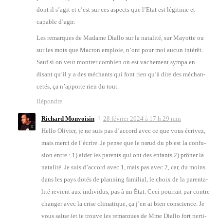
dont il s’a­git et c’est sur ces aspects que l’E­tat est légi­time et
capable d’a­gir.
Les remarques de Madame Dial­lo sur la nata­li­té, sur Mayotte ou
sur les mots que Macron emploie, n’ont pour moi aucun inté­rêt.
Sauf si on veut mon­trer com­bien on est vache­ment sym­pa en
disant qu’il y a des méchants qui font rien qu’à dire des méchan­
ce­tés, ça n’ap­porte rien du tout.
Répondre
Richard Monvoisin
28 février 2024 à 17 h 29 min
Hel­lo Oli­vier, je ne suis pas d’ac­cord avec ce que vous écri­vez,
mais mer­ci de l’é­crire. Je pense que le nœud du pb est la confu­
sion entre : 1) aider les parents qui ont des enfants 2) prô­ner la
nata­li­té. Je suis d’ac­cord avec 1, mais pas avec 2, car, du moins
dans les pays dotés de plan­ning fami­lial, le choix de la paren­ta­
li­té revient aux indi­vi­dus, pas à un État. Ceci pour­rait par contre
chan­ger avec la crise cli­ma­tique, ça j’en ai bien conscience. Je
vous salue (et je trouve les remarques de Mme Dial­lo fort per­ti­