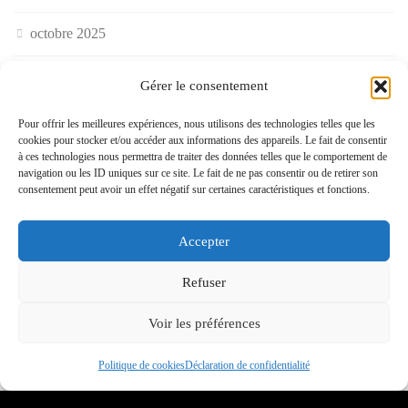
octobre 2025
septembre 2025
Gérer le consentement
août 2025
Pour offrir les meilleures expériences, nous utilisons des technologies telles que les
cookies pour stocker et/ou accéder aux informations des appareils. Le fait de consentir
à ces technologies nous permettra de traiter des données telles que le comportement de
juillet 2025
navigation ou les ID uniques sur ce site. Le fait de ne pas consentir ou de retirer son
consentement peut avoir un effet négatif sur certaines caractéristiques et fonctions.
juin 2025
Accepter
mai 2025
Refuser
avril 2025
Voir les préférences
mars 2025
Politique de cookies
Déclaration de confidentialité
février 2025