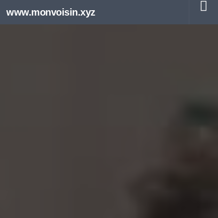
www.monvoisin.xyz
Au dessous du contenu