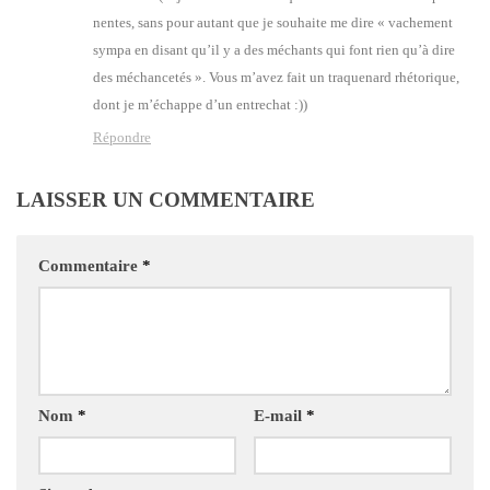
nentes, sans pour autant que je sou­haite me dire « vache­ment
sym­pa en disant qu’il y a des méchants qui font rien qu’à dire
des méchan­ce­tés ». Vous m’a­vez fait un tra­que­nard rhé­to­rique,
dont je m’é­chappe d’un entre­chat :))
Répondre
LAISSER UN COMMENTAIRE
Commentaire
*
Nom
*
E-mail
*