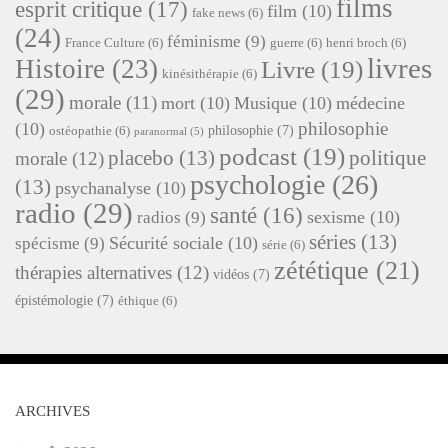
films
esprit critique
(17)
film
(10)
fake news
(6)
(24)
féminisme
(9)
France Culture
(6)
guerre
(6)
henri broch
(6)
livres
Histoire
(23)
Livre
(19)
kinésithérapie
(6)
(29)
morale
(11)
mort
(10)
Musique
(10)
médecine
philosophie
(10)
philosophie
(7)
ostéopathie
(6)
paranormal
(5)
podcast
(19)
placebo
(13)
politique
morale
(12)
psychologie
(26)
(13)
psychanalyse
(10)
radio
(29)
santé
(16)
sexisme
(10)
radios
(9)
séries
(13)
Sécurité sociale
(10)
spécisme
(9)
série
(6)
zététique
(21)
thérapies alternatives
(12)
vidéos
(7)
épistémologie
(7)
éthique
(6)
ARCHIVES