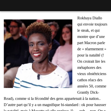
Rokhaya Dial­lo
qui envoie tou­jours
le steak,
et qui
montre que d’une
part Macron parle
de « réar­me­ment »
pour la nata­li­té (!
On croi­rait lire les
méta­phores des
vieux obs­té­tri­ciens
cathos réacs des
années 50, comme
Grant­ly Dick-
Read),
comme si la fécon­di­té des gens appar­te­nait à la nation..
D’autre part qu’il y a un magni­fique bi-stan­dard : ok pour haus­ser
la nata­li­té, mais à Mayotte où elle explose, là.… euh… non. On y