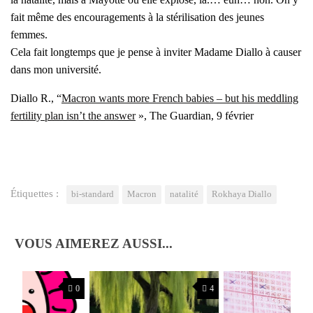
fait même des encou­ra­ge­ments à la sté­ri­li­sa­tion des jeunes
femmes.
Cela fait long­temps que je pense à invi­ter Madame Dial­lo à cau­ser
dans mon uni­ver­si­té.
Dial­lo R., “
Macron wants more French babies – but his medd­ling
fer­ti­li­ty plan isn’t the ans­wer
», The Guar­dian, 9 février
Étiquettes :
bi-standard
Macron
natalité
Rokhaya Diallo
VOUS AIMEREZ AUSSI...
0
4