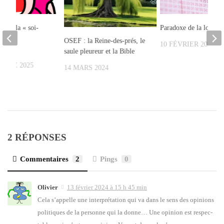
e et la « soi-
Paradoxe de la loterie
iste
OSEF : la Reine-des-prés, le
10 FÉVRIER 2022
hiko
saule pleureur et la Bible
MBRE 2025
14 MARS 2024
2 RÉPONSES
Commentaires
2
Pings
0
Olivier
13 février 2024 à 15 h 45 min
Cela s’ap­pelle une inter­pré­ta­tion qui va dans le sens des opi­nions
poli­tiques de la per­sonne qui la donne… Une opi­nion est res­pec­