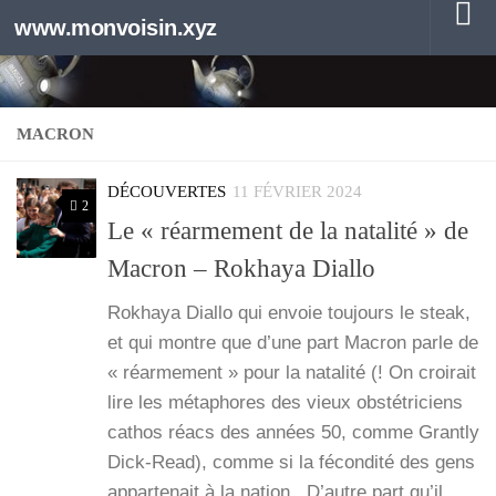
www.monvoisin.xyz
Au dessous du contenu
MACRON
DÉCOUVERTES
11 FÉVRIER 2024
2
Le « réarmement de la natalité » de
Macron – Rokhaya Diallo
Rokhaya Dial­lo qui envoie tou­jours le steak,
et qui montre que d’une part Macron parle de
« réar­me­ment » pour la nata­li­té (! On croi­rait
lire les méta­phores des vieux obs­té­tri­ciens
cathos réacs des années 50, comme Grant­ly
Dick-Read), comme si la fécon­di­té des gens
appar­te­nait à la nation.. D’autre part qu’il…