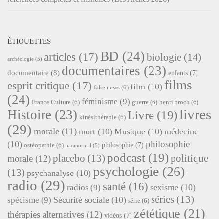
ÉTIQUETTES
BD
(24)
articles
(17)
biologie
(14)
archéologie
(5)
documentaires
(23)
documentaire
(8)
enfants
(7)
films
esprit critique
(17)
film
(10)
fake news
(6)
(24)
féminisme
(9)
France Culture
(6)
guerre
(6)
henri broch
(6)
livres
Histoire
(23)
Livre
(19)
kinésithérapie
(6)
(29)
morale
(11)
mort
(10)
Musique
(10)
médecine
philosophie
(10)
philosophie
(7)
ostéopathie
(6)
paranormal
(5)
podcast
(19)
placebo
(13)
politique
morale
(12)
psychologie
(26)
(13)
psychanalyse
(10)
radio
(29)
santé
(16)
sexisme
(10)
radios
(9)
séries
(13)
Sécurité sociale
(10)
spécisme
(9)
série
(6)
zététique
(21)
thérapies alternatives
(12)
vidéos
(7)