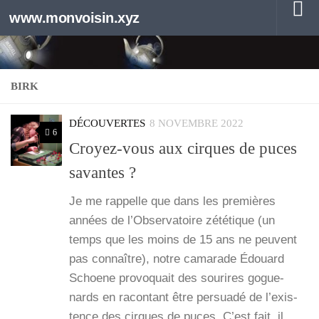
www.monvoisin.xyz
Au dessous du contenu
BIRK
DÉCOUVERTES
8 NOVEMBRE 2022
6
Croyez-vous aux cirques de puces
savantes ?
Je me rap­pelle que dans les pre­mières
années de l’Ob­ser­va­toire zété­tique (un
temps que les moins de 15 ans ne peuvent
pas connaître), notre cama­rade Édouard
Schoene pro­vo­quait des sou­rires gogue­
nards en racon­tant être per­sua­dé de l’exis­
tence des cirques de puces. C’est fait, il