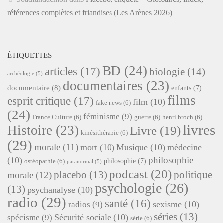
références complètes et friandises (Les Arènes 2026)
ÉTIQUETTES
BD
(24)
articles
(17)
biologie
(14)
archéologie
(5)
documentaires
(23)
documentaire
(8)
enfants
(7)
films
esprit critique
(17)
film
(10)
fake news
(6)
(24)
féminisme
(9)
France Culture
(6)
guerre
(6)
henri broch
(6)
livres
Histoire
(23)
Livre
(19)
kinésithérapie
(6)
(29)
morale
(11)
mort
(10)
Musique
(10)
médecine
philosophie
(10)
philosophie
(7)
ostéopathie
(6)
paranormal
(5)
podcast
(20)
placebo
(13)
politique
morale
(12)
psychologie
(26)
(13)
psychanalyse
(10)
radio
(29)
santé
(16)
sexisme
(10)
radios
(9)
séries
(13)
Sécurité sociale
(10)
spécisme
(9)
série
(6)