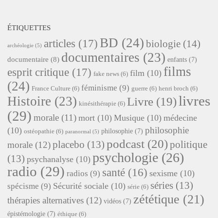
ÉTIQUETTES
BD
(24)
articles
(17)
biologie
(14)
archéologie
(5)
documentaires
(23)
documentaire
(8)
enfants
(7)
films
esprit critique
(17)
film
(10)
fake news
(6)
(24)
féminisme
(9)
France Culture
(6)
guerre
(6)
henri broch
(6)
livres
Histoire
(23)
Livre
(19)
kinésithérapie
(6)
(29)
morale
(11)
mort
(10)
Musique
(10)
médecine
philosophie
(10)
philosophie
(7)
ostéopathie
(6)
paranormal
(5)
podcast
(20)
placebo
(13)
politique
morale
(12)
psychologie
(26)
(13)
psychanalyse
(10)
radio
(29)
santé
(16)
sexisme
(10)
radios
(9)
séries
(13)
Sécurité sociale
(10)
spécisme
(9)
série
(6)
zététique
(21)
thérapies alternatives
(12)
vidéos
(7)
épistémologie
(7)
éthique
(6)