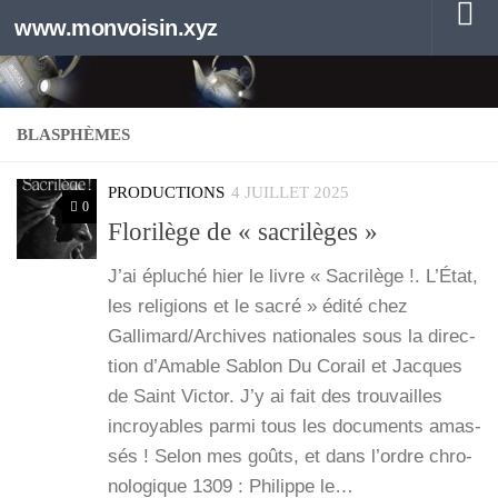
www.monvoisin.xyz
Au dessous du contenu
BLASPHÈMES
PRODUCTIONS
4 JUILLET 2025
0
Florilège de « sacrilèges »
J’ai éplu­ché hier le livre « Sacri­lège !. L’É­tat,
les reli­gions et le sacré » édi­té chez
Gallimard/Archives natio­nales sous la direc­
tion d’A­mable Sablon Du Corail et Jacques
de Saint Vic­tor. J’y ai fait des trou­vailles
incroyables par­mi tous les docu­ments amas­
sés ! Selon mes goûts, et dans l’ordre chro­
no­lo­gique 1309 : Phi­lippe le…