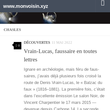
www.monvoisin.xyz
Au dessous du contenu
CHASLES
DÉCOUVERTES
11 MAI 2022
0
Vrain-Lucas, faussaire en toutes
lettres
Ignare en archéo­lo­gie, mais féru de faus­
saires, j’a­vais déjà plu­sieurs fois croi­sé la
route de Denis Vrain-Lucas, le « Bal­zac du
faux » (1816–1881). La pre­mière fois, c’é­tait
dans l’ex­cel­lente émis­sion Le salon Noir, de
Vincent Char­pen­tier le 17 mars 2015 —
deve­nue depuis Car­bone 14. La seconde,