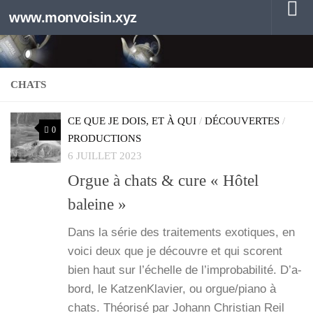
www.monvoisin.xyz
Au dessous du contenu
CHATS
CE QUE JE DOIS, ET À QUI
/
DÉCOUVERTES
/
0
PRODUCTIONS
6 JUILLET 2023
Orgue à chats & cure « Hôtel
baleine »
Dans la série des trai­te­ments exo­tiques, en
voi­ci deux que je découvre et qui scorent
bien haut sur l’é­chelle de l’im­pro­ba­bi­li­té. D’a­
bord, le Kat­zenK­la­vier, ou orgue/piano à
chats. Théo­ri­sé par Johann Chris­tian Reil