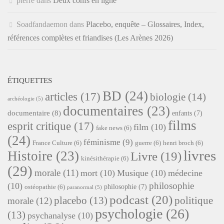
pierre
dans
Deux confs en ligne
Soadfandaemon
dans
Placebo, enquête – Glossaires, Index,
références complètes et friandises (Les Arènes 2026)
ÉTIQUETTES
BD
(24)
articles
(17)
biologie
(14)
archéologie
(5)
documentaires
(23)
documentaire
(8)
enfants
(7)
films
esprit critique
(17)
film
(10)
fake news
(6)
(24)
féminisme
(9)
France Culture
(6)
guerre
(6)
henri broch
(6)
livres
Histoire
(23)
Livre
(19)
kinésithérapie
(6)
(29)
morale
(11)
mort
(10)
Musique
(10)
médecine
philosophie
(10)
philosophie
(7)
ostéopathie
(6)
paranormal
(5)
podcast
(20)
placebo
(13)
politique
morale
(12)
psychologie
(26)
(13)
psychanalyse
(10)