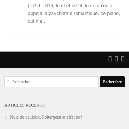
(1759–1813, le chef de fil de ce qu’on a
appe­lé la psy­chia­trie roman­tique, ce pia­no,
qui n’a…
Rechercher :
ARTICLES RÉCENTS
Pluie de cailloux, Poltergeist et effet bof