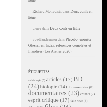
ligne
Richard Monvoisin
dans
Deux confs en
ligne
pierre
dans
Deux confs en ligne
Soadfandaemon
dans
Placebo, enquête –
Glossaires, Index, références complètes et
friandises (Les Arènes 2026)
ÉTIQUETTES
BD
articles
(17)
archéologie
(5)
(24)
biologie
(14)
documentaire
(8)
documentaires
(23)
enfants
(7)
esprit critique
(17)
fake news
(6)
films
(24)