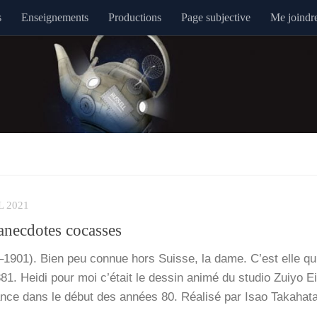
s
Enseignements
Productions
Page subjective
Me joindr
L 2021
anecdotes cocasses
1901). Bien peu connue hors Suisse, la dame. C’est elle qui
81. Hei­di pour moi c’é­tait le des­sin ani­mé du stu­dio Zuiyo E
ce dans le début des années 80. Réa­li­sé par Isao Taka­ha­ta