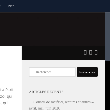
e
Plan
Rechercher :
 a écrit
ARTICLES RÉCENTS
izo, qui
Conseil de matériel, lectures et autres –
, qui
avril, mai, juin 2026