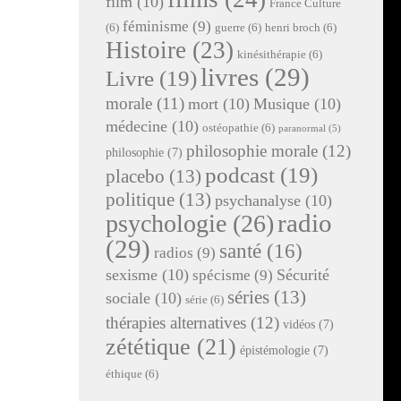
film
(10)
France Culture
féminisme
(9)
(6)
guerre
(6)
henri broch
(6)
Histoire
(23)
kinésithérapie
(6)
livres
(29)
Livre
(19)
morale
(11)
mort
(10)
Musique
(10)
médecine
(10)
ostéopathie
(6)
paranormal
(5)
philosophie morale
(12)
philosophie
(7)
podcast
(19)
placebo
(13)
politique
(13)
psychanalyse
(10)
radio
psychologie
(26)
(29)
santé
(16)
radios
(9)
sexisme
(10)
Sécurité
spécisme
(9)
séries
(13)
sociale
(10)
série
(6)
thérapies alternatives
(12)
vidéos
(7)
zététique
(21)
épistémologie
(7)
éthique
(6)