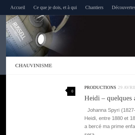
Accueil
Ce que je dois, et à qui
Chantiers
Découverte
Au dessous du contenu
CHAUVINISME
PRODUCTIONS
29 AVRI
0
Heidi – quelques 
Johan­na Spy­ri (1827–
Hei­di, entre 1880 et 18
a ber­cé ma prime enfan
sera…