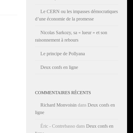
Le CERN ou les impasses démocratiques
d’une économie de la promesse
Nicolas Sarkozy, sa « lueur » et son
raisonnement à rebours
Le principe de Pollyana
Deux confs en ligne
COMMENTAIRES RÉCENTS
Richard Monvoisin
dans
Deux confs en
ligne
Éric - Contrebasso
dans
Deux confs en