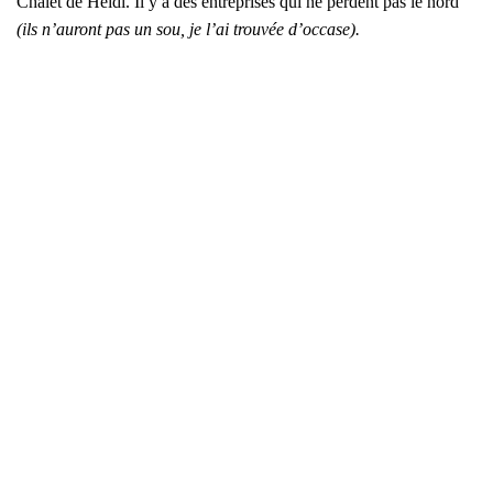
Cha­let de Hei­di. Il y a des entre­prises qui ne perdent pas le nord
(ils n’au­ront pas un sou, je l’ai trou­vée d’oc­case).