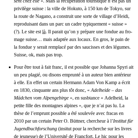
sent chez elle
». Mais la récu­pé­ra­tion tou­ris­tique n’est pas un
pri­vi­lège suisse : la ville de Hoku­to, à 150 km de Tokyo, sur
la route de Naga­no, a construit une sorte de vil­lage d’Hei­di,
repro­dui­sant dans un parc un cadre typi­que­ment « suisse »
(?). Le site est
là
. Il parait qu’on y pré­pare une fon­due au fro­
mage suisse… mais adap­tée aux locaux. En gros, le pain de
la fon­due y serait rem­pla­cé par des sau­cisses et des légumes.
Suisse, ok, mais pas trop.
Pour être tout à fait franc, il est pos­sible que Johan­na Spy­ri ait
un peu pla­gié, ou disons emprun­té à un auteur bien anté­rieur
à elle. En effet un cer­tain Her­mann Adam Von Kamp a écrit
en 1830, cin­quante ans plus tôt donc, «
Adel­heide – das
Mäd­chen vom Alpen­ge­birge
», en susb­tance « Adel­heid, la
petite fille des mon­tagnes alpines », que je n’ai pas lu. La
thèse de l’emprunt pos­sible a été sou­le­vée avec fra­cas en
2010 par un cer­tain
Peter O. Bütt­ner, cher­cheur à l’
Ins­ti­tut für
Jugend­bu­ch­for­schung
(insi­tut pour la recherche sur les livres
de jeu­nesse) de l’U­ni­ver­si­té de Franc­fort.
Le hic pour les