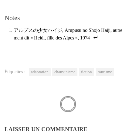
Notes
アルプスの少女ハイジ
,
Aru­pu­su no Shō­jo Hai­ji
, autre­
ment dit «
Hei­di, fille des Alpes », 1974
Étiquettes :
adaptation
chauvinisme
fiction
tourisme
LAISSER UN COMMENTAIRE