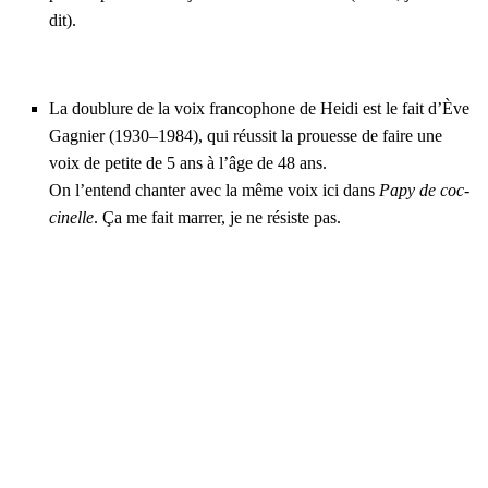
dit).
La dou­blure de la voix fran­co­phone de Hei­di est le fait d’Ève
Gagnier (1930–1984), qui réus­sit la prouesse de faire une
voix de petite de 5 ans à l’âge de 48 ans.
On l’en­tend chan­ter avec la même voix ici dans
Papy de coc­
ci­nelle
. Ça me fait mar­rer, je ne résiste pas.