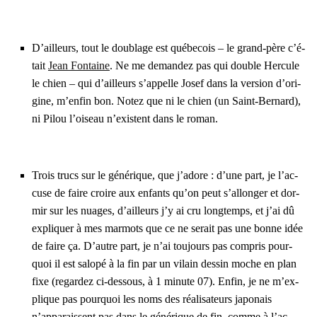
D’ailleurs, tout le dou­blage est qué­be­cois – le grand-père c’é­
tait
Jean Fon­taine
. Ne me deman­dez pas qui double Her­cule
le chien – qui d’ailleurs s’ap­pelle Josef dans la ver­sion d’o­ri­
gine, m’en­fin bon. Notez que ni le chien (un Saint-Ber­nard),
ni Pilou l’oi­seau n’existent dans le roman.
Trois trucs sur le géné­rique, que j’a­dore : d’une part, je l’ac­
cuse de faire croire aux enfants qu’on peut s’al­lon­ger et dor­
mir sur les nuages, d’ailleurs j’y ai cru long­temps, et j’ai dû
expli­quer à mes mar­mots que ce ne serait pas une bonne idée
de faire ça. D’autre part, je n’ai tou­jours pas com­pris pour­
quoi il est salo­pé à la fin par un vilain des­sin moche en plan
fixe (regar­dez ci-des­sous, à 1 minute 07). Enfin, je ne m’ex­
plique pas pour­quoi les noms des réa­li­sa­teurs japo­nais
n’apparaissent pas dans le géné­rique de fin, comme à l’ac­