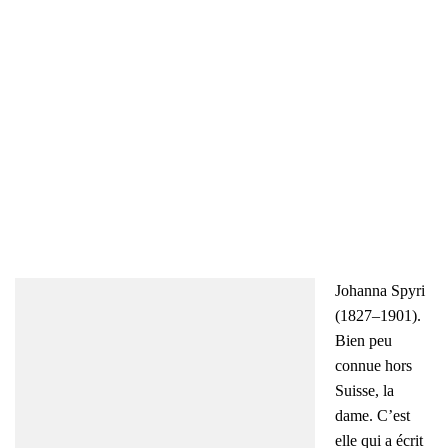
Johan­na Spy­ri
(1827–1901).
Bien peu
connue hors
Suisse, la
dame. C’est
elle qui a écrit