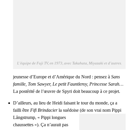
L’é­quipe de Fuji TV, en 1973, avec Taka­ha­ta, Miya­za­ki et d’autres.
jeu­nesse d’Eu­rope et d’A­mé­rique du Nord : pen­sez à
Sans
famille, Tom Sawyer, Le petit Faunt­le­roy, Prin­cesse Sarah…
La pos­té­ri­té de l’œuvre de Spy­ri doit beau­coup à ce pro­jet.
D’ailleurs, au lieu de Hei­di fai­sant le tour du monde, ça a
failli être
Fifi Brin­da­cier
la sué­doise (de son vrai nom
Pip­pi
Lång­strump, «
Pip­pi longues
chaus­settes »). Ça n’au­rait pas