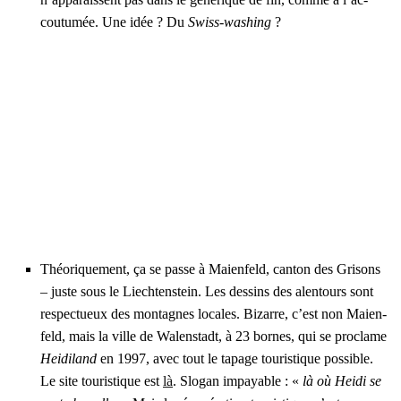
cou­tu­mée. Une idée ? Du
Swiss-washing
?
Théo­ri­que­ment, ça se passe à Maien­feld, can­ton des Gri­sons
– juste sous le Liech­ten­stein. Les des­sins des alen­tours sont
res­pec­tueux des mon­tagnes locales. Bizarre, c’est non Maien­
feld, mais la ville de Walens­tadt, à 23 bornes, qui se pro­clame
Hei­di­land
en 1997, avec tout le tapage tou­ris­tique pos­sible.
Le site tou­ris­tique est
là
. Slo­gan impayable : «
là où Hei­di se