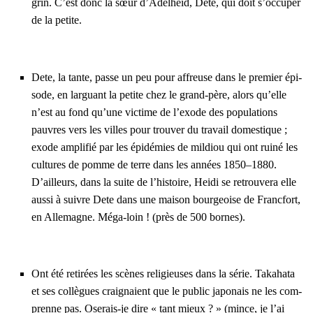
grin. C’est donc la sœur d’A­del­heid, Dete, qui doit s’oc­cu­per
de la petite.
Dete, la tante, passe un peu pour affreuse dans le pre­mier épi­
sode, en lar­guant la petite chez le grand-père, alors qu’elle
n’est au fond qu’une vic­time de l’exode des popu­la­tions
pauvres vers les villes pour trou­ver du tra­vail domes­tique ;
exode ampli­fié par les épi­dé­mies de mil­diou qui ont rui­né les
cultures de pomme de terre dans les années 1850–1880.
D’ailleurs, dans la suite de l’his­toire, Hei­di se retrou­ve­ra elle
aus­si à suivre Dete dans une mai­son bour­geoise de Franc­fort,
en Alle­magne. Méga-loin ! (près de 500 bornes).
Ont été reti­rées les scènes reli­gieuses dans la série. Taka­ha­ta
et ses col­lègues crai­gnaient que le public japo­nais ne les com­
prenne pas. Ose­rais-je dire « tant mieux ? » (mince, je l’ai