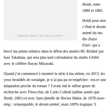
Hei­di
, entre
1880 et 1881.
Hei­di pour moi
c’é­tait le des­sin
ani­mé du stu­
Johan­na Spy­ri, l’air un peu sévère.
dio
Zuiyo
1
Eizo
, qui a
ber­cé ma prime enfance dans le début des années 80. Réa­li­sé par
Isao Taka­ha­ta, qui sera plus tard cofon­da­teur du stu­dio
Ghi­bli
avec le célèbre Hayao Miya­za­ki.
Quand j’ai com­men­cé à mon­trer la série à ma môme, en 2015, les
yeux brouillés de nos­tal­gie, je n’ai pas pu m’empêcher : est-ce une
adap­ta­tion proche du roman ? J’a­vais fait le même genre de
recherche avec
Pinoc­chio
, de Car­lo Col­lo­di (même année que
Hei­di, 1881) et avec
Sans famille
de Hec­tor Malot, de 1878 (
war­
ning : remar­quable, le des­sin ani­mé, mais 100% tra­gique !
)