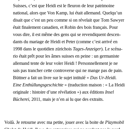
Suisses, c’est que Hei­di est le fleu­ron de leur patri­moine
natio­nal, alors que Von Kamp, lui était alle­mand. Quel­qu’un
disait que c’est un peu comme si on réve­lait que Tom Sawyer
était fina­le­ment cana­dien, et Robin des bois fran­çais. Pour
vous dire, il est même des gens qui se reven­diquent des­cen­
dants du mariage de Hei­di et Peter (comme c’est arri­vé en
1998 dans le quo­ti­dien züri­chois
Tages-Anzei­ger
). Le scé­na­
rio était prêt pour les âmes suisses en peine : un ger­ma­niste
alle­mand tente de leur voler Hei­di ! Per­son­nel­le­ment je ne
sais pas tran­cher cette contro­verse qui ne mange pas de pain.
Bütt­ner a fait un livre sur le sujet inti­tu­lé «
Das Ur-Hei­di.
Eine Enthül­lung­sges­chichte
» (tra­duc­tion mai­son : « La Hei­di
ori­gi­nale : his­toire d’une révé­la­tion ») aux édi­tions
Insel
Büche­rei
, 2011, mais je n’en ai lu que des extraits.
Voi­là. Je retourne avec ma petite, jouer avec la boite de
Play­mo­bil