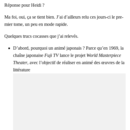
Réponse pour Hei­di ?
Ma foi, oui, ça se tient bien. J’ai d’ailleurs relu ces jours-ci le pre­
mier tome, un peu en mode rapide.
Quelques trucs cocasses que j’ai rele­vés.
D’a­bord, pour­quoi un ani­mé japo­nais ? Parce qu’en 1969, la
chaîne japo­naise
Fuji TV
lance le pro­jet
World Mas­ter­piece
Thea­ter
, avec l’ob­jec­tif de réa­li­ser en ani­mé des œuvres de la
lit­té­ra­ture