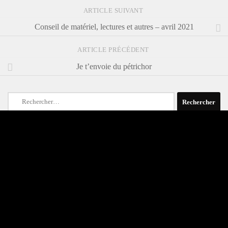
ARTICLE SUIVANT
Conseil de matériel, lectures et autres – avril 2021
ARTICLE PRÉCÉDENT
Je t’envoie du pétrichor
Rechercher :
ARTICLES RÉCENTS
Double effet pas cool sur le CERN
Conseil de matériel, lectures et autres – avril, mai, juin 2026
Le CERN ou les impasses démocratiques d’une économie de la
promesse