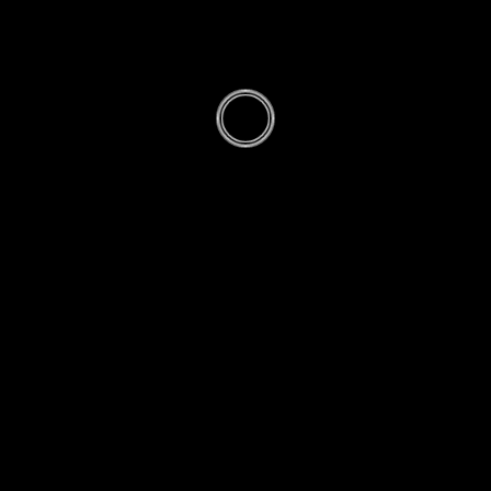
quelques
anecdotes
cocasses
PAR
RICHARD MONVOISIN
· PUBLIÉ
29 AVRIL
2021
· MIS À JOUR
29 AVRIL 2021