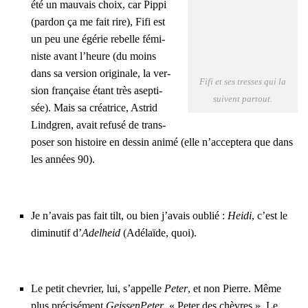
été un mau­vais choix, car Pip­pi
(par­don ça me fait rire), Fifi est
un peu une égé­rie rebelle fémi­
niste avant l’heure (du moins
dans sa ver­sion ori­gi­nale, la ver­
Fifi et ses tresses qui la
sion fran­çaise étant très asep­ti­
suivent par­tout.
sée). Mais sa créa­trice, Astrid
Lind­gren, avait refu­sé de trans­
po­ser son his­toire en des­sin ani­mé (elle n’ac­cep­te­ra que dans
les années 90).
Je n’a­vais pas fait tilt, ou bien j’a­vais oublié :
Hei­di
, c’est le
dimi­nu­tif d’
Adel­heid
(Adé­laïde, quoi).
Le petit che­vrier, lui, s’ap­pelle
Peter
, et non Pierre. Même
plus pré­ci­sé­ment
Geis­sen­Pe­ter
, « Peter des chèvres ». Le