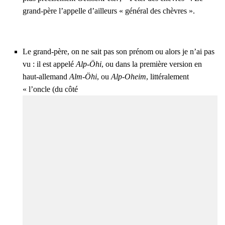
grand-père l’ap­pelle d’ailleurs « géné­ral des chèvres ».
Le grand-père, on ne sait pas son pré­nom ou alors je n’ai pas
vu : il est appe­lé
Alp-Öhi
, ou dans la pre­mière ver­sion en
haut-alle­mand
Alm-Öhi
, ou
Alp-Oheim
, lit­té­ra­le­ment
« l’oncle (du côté