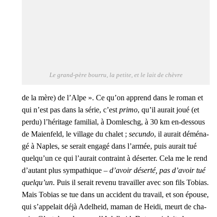
Le grand-père bour­ru, la petite, et le lait de chèvre
de la mère) de l’Alpe ».
Ce qu’on apprend dans le roman et
qui n’est pas dans la série, c’est
pri­mo
, qu’il aurait joué (et
per­du) l’hé­ri­tage fami­lial, à Dom­les­chg, à 30 km en-des­sous
de Maien­feld, le vil­lage du cha­let ;
secun­do
, il aurait démé­na­
gé à Naples, se serait enga­gé dans l’ar­mée, puis aurait tué
quel­qu’un ce qui l’au­rait contraint à déser­ter. Cela me le rend
d’au­tant plus sym­pa­thique –
d’a­voir déser­té, pas d’a­voir tué
quel­qu’un
. Puis il serait reve­nu tra­vailler
avec son fils Tobias.
Mais Tobias se tue dans un acci­dent du tra­vail, et son épouse,
qui s’ap­pe­lait déjà Adel­heid, maman de Hei­di, meurt de cha­