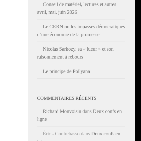
Conseil de matériel, lectures et autres –
avril, mai, juin 2026
Le CERN ou les impasses démocratiques
d’une économie de la promesse
Nicolas Sarkozy, sa « lueur » et son
raisonnement à rebours
Le principe de Pollyana
COMMENTAIRES RÉCENTS
Richard Monvoisin
dans
Deux confs en
ligne
Éric - Contrebasso
dans
Deux confs en