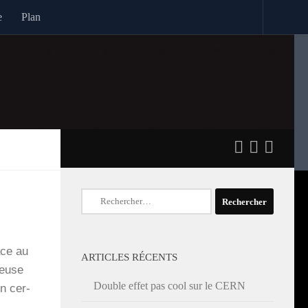
e
Plan
Rechercher :
ace au
ARTICLES RÉCENTS
freuse
Double effet pas cool sur le CERN
on cer­