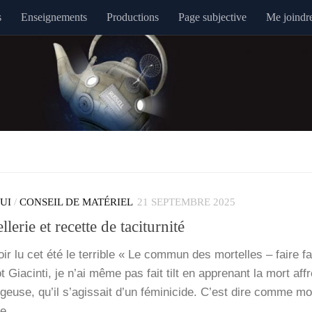
s
Enseignements
Productions
Page subjective
Me joindr
QUI
/
CONSEIL DE MATÉRIEL
21 SEPTEMBRE 2025
lerie et recette de taciturnité
ir lu cet été le ter­rible « Le com­mun des mor­telles – faire f
ot Gia­cin­ti, je n’ai même pas fait tilt en appre­nant la mort af
og­geuse, qu’il s’a­gis­sait d’un fémi­ni­cide. C’est dire comme m
 de…