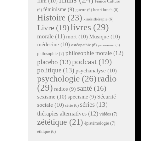
film
(10)
France Culture
féminisme
(9)
(6)
guerre
(6)
henri broch
(6)
Histoire
(23)
kinésithérapie
(6)
livres
(29)
Livre
(19)
morale
(11)
mort
(10)
Musique
(10)
médecine
(10)
ostéopathie
(6)
paranormal
(5)
philosophie morale
(12)
philosophie
(7)
podcast
(19)
placebo
(13)
politique
(13)
psychanalyse
(10)
radio
psychologie
(26)
(29)
santé
(16)
radios
(9)
sexisme
(10)
Sécurité
spécisme
(9)
séries
(13)
sociale
(10)
série
(6)
thérapies alternatives
(12)
vidéos
(7)
zététique
(21)
épistémologie
(7)
éthique
(6)