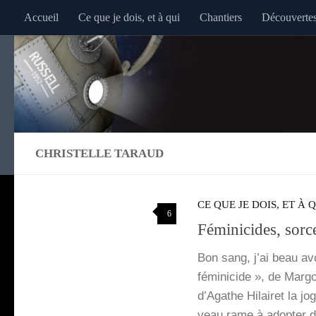
Accueil
Ce que je dois, et à qui
Chantiers
Découverte
Au dessous du contenu
CHRISTELLE TARAUD
CE QUE JE DOIS, ET À 
6
Féminicides, sorcel
Bon sang, j’ai beau avo
fémi­ni­cide », de Mar­g
d’A­gathe Hilai­ret la j
veau rame à adop­ter