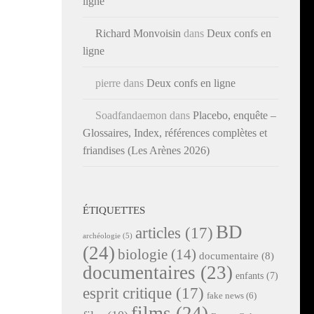
ligne
Richard Monvoisin
dans
Deux confs en
ligne
pierre
dans
Deux confs en ligne
Soadfandaemon
dans
Placebo, enquête –
Glossaires, Index, références complètes et
friandises (Les Arènes 2026)
ÉTIQUETTES
BD
articles
(17)
archéologie
(5)
(24)
biologie
(14)
documentaire
(8)
documentaires
(23)
enfants
(7)
esprit critique
(17)
fake news
(6)
films
(24)