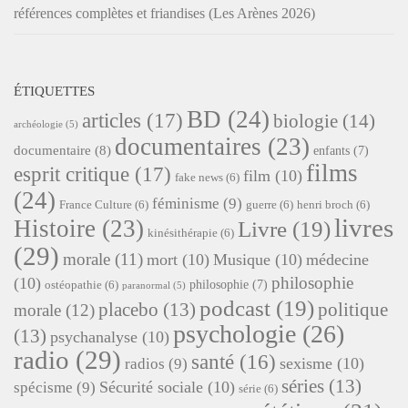
références complètes et friandises (Les Arènes 2026)
ÉTIQUETTES
BD
(24)
articles
(17)
biologie
(14)
archéologie
(5)
documentaires
(23)
documentaire
(8)
enfants
(7)
films
esprit critique
(17)
film
(10)
fake news
(6)
(24)
féminisme
(9)
France Culture
(6)
guerre
(6)
henri broch
(6)
livres
Histoire
(23)
Livre
(19)
kinésithérapie
(6)
(29)
morale
(11)
mort
(10)
Musique
(10)
médecine
philosophie
(10)
philosophie
(7)
ostéopathie
(6)
paranormal
(5)
podcast
(19)
placebo
(13)
politique
morale
(12)
psychologie
(26)
(13)
psychanalyse
(10)
radio
(29)
santé
(16)
sexisme
(10)
radios
(9)
séries
(13)
Sécurité sociale
(10)
spécisme
(9)
série
(6)