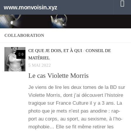
www.monvoisin.xyz
Au dessous du contenu
COLLABORATION
CE QUE JE DOIS, ET À QUI
/
CONSEIL DE
0
MATÉRIEL
5 MAI 2022
Le cas Violette Morris
Je viens de lire les deux tomes de la BD sur
Vio­lette Mor­ris, dont j’ai décou­vert l’his­toire
tra­gique sur France Culture il y a 3 ans. La
pho­to que je mets n’est pas ano­dine : rap­
port au corps, au sport, au sexisme, à l’ho­
mo­pho­bie… Elle se fit même reti­rer les