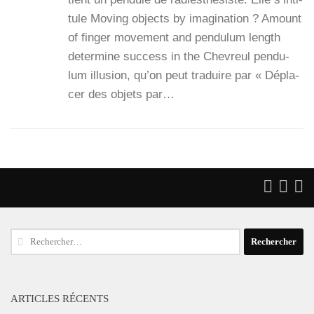
tule Moving objects by ima­gi­na­tion ? Amount
of fin­ger move­ment and pen­du­lum length
deter­mine suc­cess in the Che­vreul pen­du­
lum illu­sion, qu’on peut tra­duire par « Dépla­
cer des objets par…
Rechercher :
ARTICLES RÉCENTS