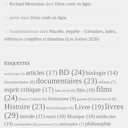
Richard Monvoisin
dans
Deux confs en ligne
pierre
dans
Deux confs en ligne
Soadfandaemon
dans
Placebo, enquête – Glossaires, Index,
références complètes et friandises (Les Arènes 2026)
ÉTIQUETTES
BD
(24)
articles
(17)
biologie
(14)
archéologie
(5)
documentaires
(23)
documentaire
(8)
enfants
(7)
films
esprit critique
(17)
film
(10)
fake news
(6)
(24)
féminisme
(9)
France Culture
(6)
guerre
(6)
henri broch
(6)
livres
Histoire
(23)
Livre
(19)
kinésithérapie
(6)
(29)
morale
(11)
mort
(10)
Musique
(10)
médecine
philosophie
(10)
philosophie
(7)
ostéopathie
(6)
paranormal
(5)