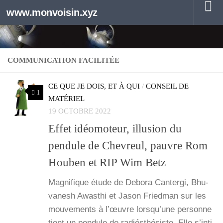
www.monvoisin.xyz
Au dessous du contenu
COMMUNICATION FACILITÉE
CE QUE JE DOIS, ET À QUI
/
CONSEIL DE
1
MATÉRIEL
19 OCTOBRE 2022
Effet idéomoteur, illusion du
pendule de Chevreul, pauvre Rom
Houben et RIP Wim Betz
Magni­fique étude de Debo­ra Can­ter­gi, Bhu­
va­nesh Awas­thi et Jason Fried­man sur les
mou­ve­ments à l’œuvre lors­qu’une per­sonne
tient un pen­dule de radiés­thé­siste. Elle s’in­ti­