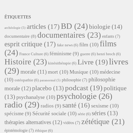
ÉTIQUETTES
BD
(24)
articles
(17)
biologie
(14)
archéologie
(5)
documentaires
(23)
documentaire
(8)
enfants
(7)
films
esprit critique
(17)
film
(10)
fake news
(6)
(24)
féminisme
(9)
France Culture
(6)
guerre
(6)
henri broch
(6)
livres
Histoire
(23)
Livre
(19)
kinésithérapie
(6)
(29)
morale
(11)
mort
(10)
Musique
(10)
médecine
philosophie
(10)
philosophie
(7)
ostéopathie
(6)
paranormal
(5)
podcast
(19)
placebo
(13)
politique
morale
(12)
psychologie
(26)
(13)
psychanalyse
(10)
radio
(29)
santé
(16)
sexisme
(10)
radios
(9)
séries
(13)
Sécurité sociale
(10)
spécisme
(9)
série
(6)
zététique
(21)
thérapies alternatives
(12)
vidéos
(7)
épistémologie
(7)
éthique
(6)