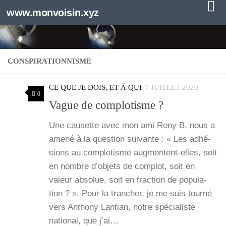
www.monvoisin.xyz
Au dessous du contenu
CONSPIRATIONNISME
CE QUE JE DOIS, ET À QUI
7 JUILLET 2020
0
Vague de complotisme ?
Une cau­sette avec mon ami Rony B. nous a
ame­né à la ques­tion sui­vante : « Les adhé­
sions au com­plo­tisme aug­­mentent-elles, soit
en nombre d’ob­jets de com­plot, soit en
valeur abso­lue, soit en frac­tion de popu­la­
tion ? ». Pour la tran­cher, je me suis tour­né
vers Antho­ny Lan­tian, notre spé­cia­liste
natio­nal, que j’ai…