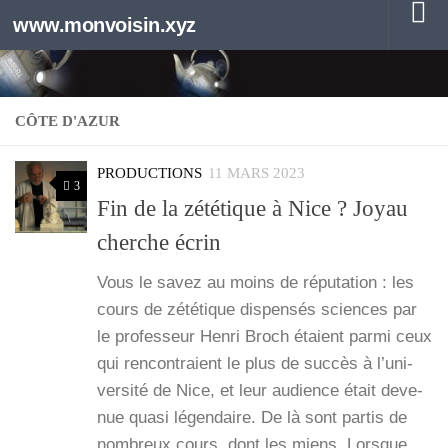
www.monvoisin.xyz
Au dessous du contenu
CÔTE D'AZUR
PRODUCTIONS
11 MARS 2023
3
Fin de la zététique à Nice ? Joyau
cherche écrin
Vous le savez au moins de répu­ta­tion : les
cours de zété­tique dis­pen­sés sciences par
le pro­fes­seur Hen­ri Broch étaient par­mi ceux
qui ren­con­traient le plus de suc­cès à l’u­ni­
ver­si­té de Nice, et leur audience était deve­
nue qua­si légen­daire. De là sont par­tis de
nom­breux cours, dont les miens. Lorsque