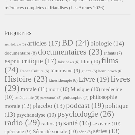
références complètes et friandises (Les Arènes 2026)
ÉTIQUETTES
BD
(24)
articles
(17)
biologie
(14)
archéologie
(5)
documentaires
(23)
documentaire
(8)
enfants
(7)
films
esprit critique
(17)
film
(10)
fake news
(6)
(24)
féminisme
(9)
France Culture
(6)
guerre
(6)
henri broch
(6)
livres
Histoire
(23)
Livre
(19)
kinésithérapie
(6)
(29)
morale
(11)
mort
(10)
Musique
(10)
médecine
philosophie
(10)
philosophie
(7)
ostéopathie
(6)
paranormal
(5)
podcast
(19)
placebo
(13)
politique
morale
(12)
psychologie
(26)
(13)
psychanalyse
(10)
radio
(29)
santé
(16)
sexisme
(10)
radios
(9)
séries
(13)
Sécurité sociale
(10)
spécisme
(9)
série
(6)