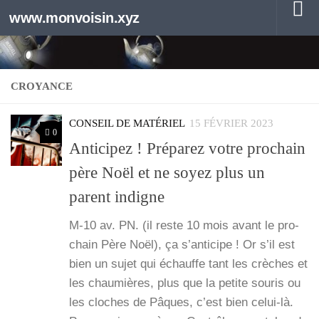
www.monvoisin.xyz
Au dessous du contenu
CROYANCE
CONSEIL DE MATÉRIEL
15 FÉVRIER 2023
0
Anticipez ! Préparez votre prochain
père Noël et ne soyez plus un
parent indigne
M‑10 av. PN. (il reste 10 mois avant le pro­
chain Père Noël), ça s’an­ti­cipe ! Or s’il est
bien un sujet qui échauffe tant les crèches et
les chau­mières, plus que la petite sou­ris ou
les cloches de Pâques, c’est bien celui-là.