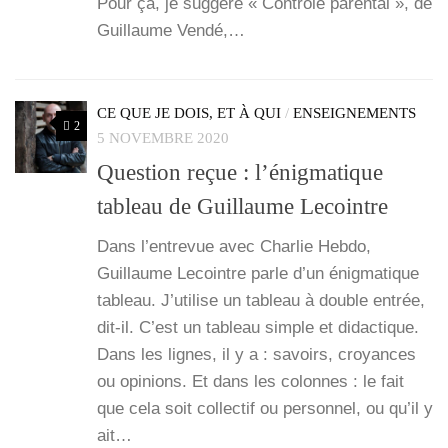
Pour ça, je sug­gère « Contrôle paren­tal », de
Guillaume Ven­dé,…
CE QUE JE DOIS, ET À QUI
/
ENSEIGNEMENTS
2
5 NOVEMBRE 2020
Question reçue : l’énigmatique
tableau de Guillaume Lecointre
Dans l’en­tre­vue avec Char­lie Heb­do,
Guillaume Lecointre parle d’un énig­ma­tique
tableau. J’utilise un tableau à double entrée,
dit-il. C’est un tableau simple et didac­tique.
Dans les lignes, il y a : savoirs, croyances
ou opi­nions. Et dans les colonnes : le fait
que cela soit col­lec­tif ou per­son­nel, ou qu’il y
ait…