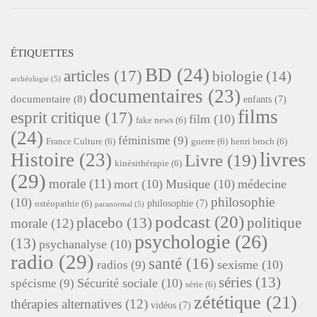
ÉTIQUETTES
BD
(24)
articles
(17)
biologie
(14)
archéologie
(5)
documentaires
(23)
documentaire
(8)
enfants
(7)
films
esprit critique
(17)
film
(10)
fake news
(6)
(24)
féminisme
(9)
France Culture
(6)
guerre
(6)
henri broch
(6)
livres
Histoire
(23)
Livre
(19)
kinésithérapie
(6)
(29)
morale
(11)
mort
(10)
Musique
(10)
médecine
philosophie
(10)
philosophie
(7)
ostéopathie
(6)
paranormal
(5)
podcast
(20)
placebo
(13)
politique
morale
(12)
psychologie
(26)
(13)
psychanalyse
(10)
radio
(29)
santé
(16)
sexisme
(10)
radios
(9)
séries
(13)
Sécurité sociale
(10)
spécisme
(9)
série
(6)
zététique
(21)
thérapies alternatives
(12)
vidéos
(7)